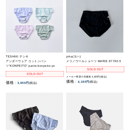
TESHIKI テシキ
joha(ヨハ)
アンダーウェア コットンパン
メリノウールショーツ MARIE 87790-5
ツ“KONPEITO” pants-konpeito-yo
SOLD OUT
SOLD OUT
メーカー希望小売価格 4,180円(税込)
価格 :
4,180円
(税込)
価格 :
3,850円
(税込)