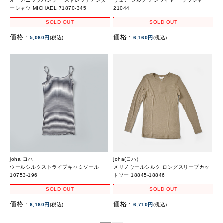
オーガニックバンブー ストレッチアンダ
ウェア シルク ノンワイヤー ブラジャー
ーシャツ MICHAEL 71870-345
21044
SOLD OUT
SOLD OUT
価格 :
価格 :
5,060円
(税込)
6,160円
(税込)
joha ヨハ
joha(ヨハ)
ウールシルクストライプキャミソール
メリノウールシルク ロングスリーブカッ
10753-196
トソー 18845-18846
SOLD OUT
SOLD OUT
価格 :
価格 :
6,160円
(税込)
6,710円
(税込)