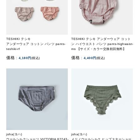
TESHIKI テシキ
TESHIKI テシキ アンダーウェア コット
アンダーウェア コットン パンツ pants-
ン ハイウエスト パンツ pants-highwaist-
teshiki-rf
ms 【サイズ・カラー交換初回無料】
価格 :
価格 :
4,180円
(税込)
4,400円
(税込)
joha(ヨハ)
joha(ヨハ)
ウールシルクショーツ VICTORIA 82243-
メリノウールシルク ヒップスターショー