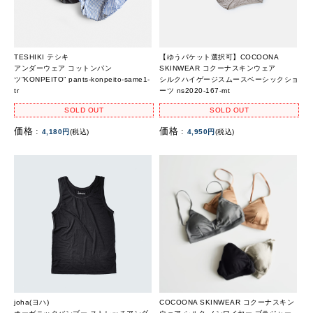
TESHIKI テシキ
【ゆうパケット選択可】COCOONA
アンダーウェア コットンパン
SKINWEAR コクーナスキンウェア
ツ“KONPEITO” pants-konpeito-same1-
シルクハイゲージスムースベーシックショ
tr
ーツ ns2020-167-mt
SOLD OUT
SOLD OUT
価格 :
価格 :
4,180円
(税込)
4,950円
(税込)
joha(ヨハ)
COCOONA SKINWEAR コクーナスキン