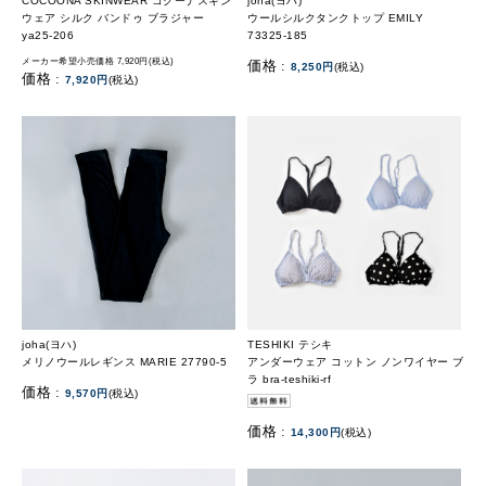
COCOONA SKINWEAR コクーナスキン
joha(ヨハ)
ウェア シルク バンドゥ ブラジャー
ウールシルクタンクトップ EMILY
ya25-206
73325-185
メーカー希望小売価格 7,920円(税込)
価格 :
8,250円
(税込)
価格 :
7,920円
(税込)
joha(ヨハ)
TESHIKI テシキ
メリノウールレギンス MARIE 27790-5
アンダーウェア コットン ノンワイヤー ブ
ラ bra-teshiki-rf
価格 :
9,570円
(税込)
価格 :
14,300円
(税込)