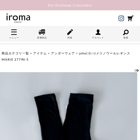
For Overseas Customers
メニュー
新着商品
特集
アカウント
検索
商品カテゴリ一覧
>
アイテム
>
アンダーウェア
> joha(ヨハ)メリノウールレギンス
MARIE 27790-5