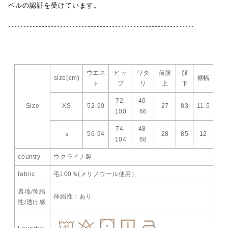
ベルの認証を受けています。
-------------------------------------------------------------
ウエス
ヒッ
ワタ
前股
股
size(cm)
裾幅
ト
プ
リ
上
下
72-
40-
Size
XS
52-90
27
83
11.5
100
66
74-
48-
ｓ
56-94
28
85
12
104
68
country
ウクライナ製
fabric
毛100％(メリノウール使用）
裏地/伸縮
伸縮性：あり
性/透け感