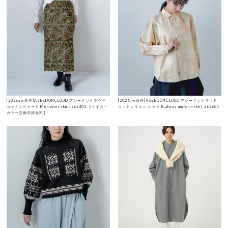
[2026aw新作]ASEEDONCLOUD アシードンクラウド
[2026aw新作]ASEEDONCLOUD アシードンクラウド
コットンスカート Memories skirt 262401 【サイズ・
コットンリネン シャツ Railway uniform shirt 262601
カラー交換初回無料】