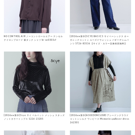
NO CONTROL AIR ノーコントロールエアー テンセル
[2026aw新作]SCYE BASICS サイベーシックス オー
ナイロンブロード 裾タック シャツ hr-nc0303sf
ガニックコットン ユーズドウォッシュ バギーデニムパ
ンツ 5726-83536 【サイズ・カラー交換初回無料】
[2026aw新作]Scye サイ ベルベット メッシュ スタッズ
[2026aw新作]ASEEDONCLOUD アシードンクラウド
ノットカラートップス 1226-23205
コットンシルク ワンピース Memories pullover dress
262301