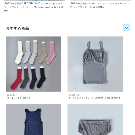
[2026aw新作]ASEEDONCLOUD アシードンクラウド
[2026aw新作]nanamica ナナミカ バンドカラー ウイン
ウール プルオーバーニット Memories pull on knit 262
ド シャツワンピース s26sf085
807
おすすめ商品
joha(ヨハ)
joha(ヨハ)
ウールソックス 5006-8
ウールシルクキャミソール VICTORIA 72243-77690