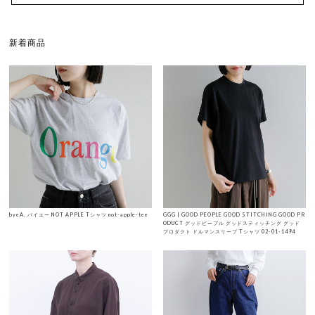
新着商品
byeA. バイエー NOT APPLE Tシャツ not-apple-tee
GGG | GOOD PEOPLE GOOD STITCHING GOOD PR
ODUCT グッドピープル グッドスティッチング グッド
プロダクト ドルマンスリーブ Tシャツ 02-01-1494