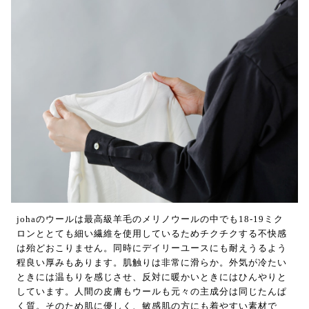
johaのウールは最高級羊毛のメリノウールの中でも18-19ミク
ロンととても細い繊維を使用しているためチクチクする不快感
は殆どおこりません。同時にデイリーユースにも耐えうるよう
程良い厚みもあります。肌触りは非常に滑らか。外気が冷たい
ときには温もりを感じさせ、反対に暖かいときにはひんやりと
しています。人間の皮膚もウールも元々の主成分は同じたんぱ
く質。そのため肌に優しく、敏感肌の方にも着やすい素材で