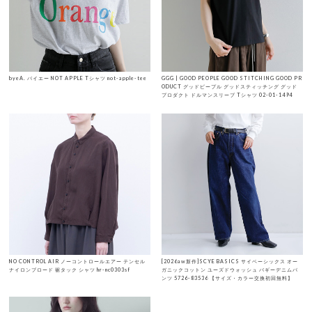
byeA. バイエー NOT APPLE Tシャツ not-apple-tee
GGG | GOOD PEOPLE GOOD STITCHING GOOD PR
ODUCT グッドピープル グッドスティッチング グッド
プロダクト ドルマンスリーブ Tシャツ 02-01-1494
NO CONTROL AIR ノーコントロールエアー テンセル
[2026aw新作]SCYE BASICS サイベーシックス オー
ナイロンブロード 裾タック シャツ hr-nc0303sf
ガニックコットン ユーズドウォッシュ バギーデニムパ
ンツ 5726-83536 【サイズ・カラー交換初回無料】