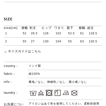
SIZE
size(cm)
身幅
裄丈
ヒップ
ワタリ
股下
裾幅
総丈
1
52
26.5
126
102
52.5
61
128.5
2
55
27
130
104
55
63
130.5
→ サイズガイドはこちら
country：
インド製
fabric：
綿100%
info：
裏地／なし、伸縮性／なし、透け感／なし
laundry：
アイロンはあて布を使用してください。柔軟剤使用
お洗濯につい