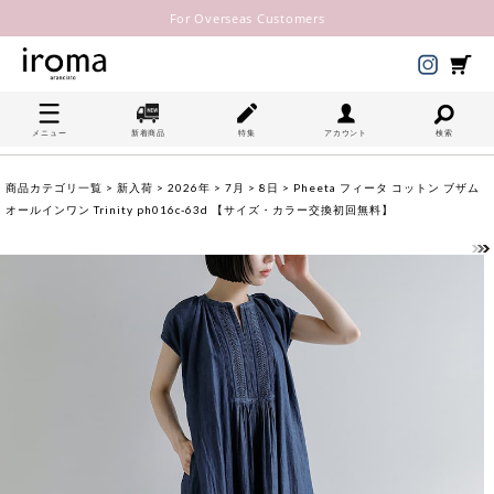
For Overseas Customers
メニュー
新着商品
特集
アカウント
検索
商品カテゴリ一覧
>
新入荷
>
2026年
>
7月
>
8日
> Pheeta フィータ コットン ブザム
オールインワン Trinity ph016c-63d 【サイズ・カラー交換初回無料】