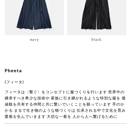
Pheeta
(フィータ)
フィータは〈繋ぐ〉をコンセプトに服づくりを行います 世界中の
継承すべき希少な技術や 家族に引き継がれるような特別な服を 価
値観を共有する仲間と共に繋いでいくことを願っています 手のか
かる まるで生き物のような物づくりは 伝承される中で文化を育み
愛着を生んでいきます 大切な一着を 人から人へ繋げるために
→ Pheeta(フィータ)商品一覧