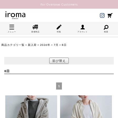
For Overseas Customers
メニュー
新着商品
特集
アカウント
検索
商品カテゴリ一覧
>
新入荷
>
2026年
>
7月
> 8日
並び替え
8日
1