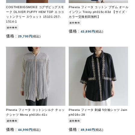
COGTHEBIGSMOKE コグザビッグスモ
Pheeta フィータ コットン ブザム オール
ーク OLIVER PUFFY HEM TOP エココ
インワン Trinity ph016c-63d 【サイズ・
ットンテリー スウェット 15101-257-
カラー交換初回無料】
1514-1
価格 :
43,890円
(税込)
価格 :
29,700円
(税込)
Pheeta フィータ コットンシルク チェッ
Pheeta フィータ 刺繍 5分袖シャツ Jain
クシャツ Mona ph016c-41c
ph016c-28
価格 :
価格 :
44,990円
(税込)
49,940円
(税込)