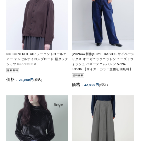
NO CONTROL AIR ノーコントロールエ
[2026aw新作]SCYE BASICS サイベーシ
アー テンセルナイロンブロード 裾タック
ックス オーガニックコットン ユーズドウ
シャツ hr-nc0303sf
ォッシュ バギーデニムパンツ 5726-
83536 【サイズ・カラー交換初回無料】
価格 :
28,050円
(税込)
価格 :
42,900円
(税込)