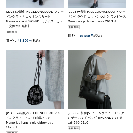
[2026aw新作]ASEEDONCLOUD アシー
[2026aw新作]ASEEDONCLOUD アシー
ドンクラウド コットンスカート
ドンクラウド コットンシルク ワンピース
Memories skirt 262401 【サイズ・カラ
Memories pullover dress 262301
ー交換初回無料】
価格 :
49,500円
(税込)
価格 :
46,200円
(税込)
[2026aw新作]ASEEDONCLOUD アシー
[2026aw新作]A アー カウハイド ピッグ
ドンクラウド ハンド刺繍バッグ
レザー ハンドバッグ HACKNEY 24 筒
Memories hand embroidery bag
szb-500-5116
262001