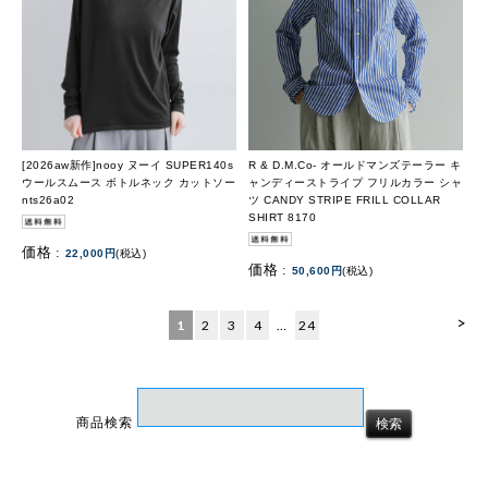
[2026aw新作]nooy ヌーイ SUPER140s
R & D.M.Co- オールドマンズテーラー キ
ウールスムース ボトルネック カットソー
ャンディーストライプ フリルカラー シャ
nts26a02
ツ CANDY STRIPE FRILL COLLAR
SHIRT 8170
価格 :
22,000円
(税込)
価格 :
50,600円
(税込)
>
1
2
3
4
…
24
商品検索