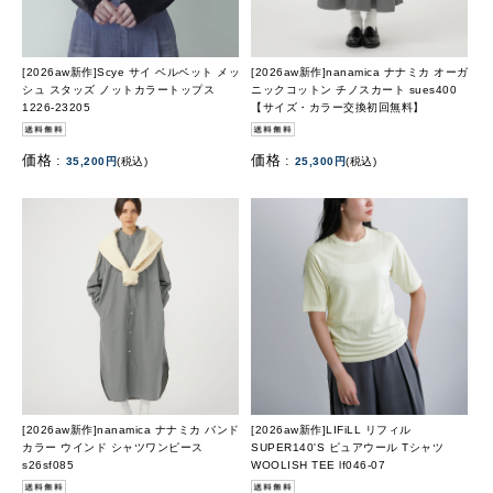
[2026aw新作]Scye サイ ベルベット メッ
[2026aw新作]nanamica ナナミカ オーガ
シュ スタッズ ノットカラートップス
ニックコットン チノスカート sues400
1226-23205
【サイズ・カラー交換初回無料】
価格 :
価格 :
35,200円
(税込)
25,300円
(税込)
[2026aw新作]nanamica ナナミカ バンド
[2026aw新作]LIFiLL リフィル
カラー ウインド シャツワンピース
SUPER140'S ピュアウール Tシャツ
s26sf085
WOOLISH TEE lf046-07