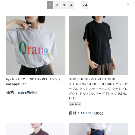
>
1
2
3
4
…
24
byeA. バイエー NOT APPLE Tシャツ
GGG | GOOD PEOPLE GOOD
not-apple-tee
STITCHING GOOD PRODUCT グッドピ
ープル グッドスティッチング グッドプロ
価格 :
8,888円
(税込)
ダクト ドルマンスリーブ Tシャツ 02-01-
1494
価格 :
14,300円
(税込)