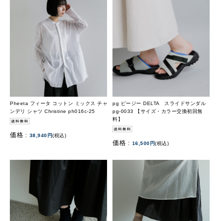
Pheeta フィータ コットン ミックス チャ
pg ピージー DELTA スライドサンダル
ンデリ シャツ Christine ph016c-25
pg-0033 【サイズ・カラー交換初回無
料】
価格 :
38,940円
(税込)
価格 :
16,500円
(税込)