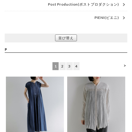
Post Production(ポストプロダクション)
PIENI(ピエニ)
並び替え
P
>
1
2
3
4