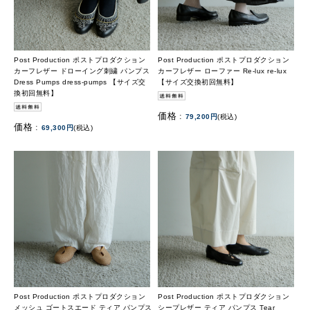
Post Production ポストプロダクション
Post Production ポストプロダクション
カーフレザー ドローイング刺繍 パンプス
カーフレザー ローファー Re-lux re-lux
Dress Pumps dress-pumps 【サイズ交
【サイズ交換初回無料】
換初回無料】
価格 :
79,200円
(税込)
価格 :
69,300円
(税込)
Post Production ポストプロダクション
Post Production ポストプロダクション
メッシュ ゴートスエード ティア パンプス
シープレザー ティア パンプス Tear