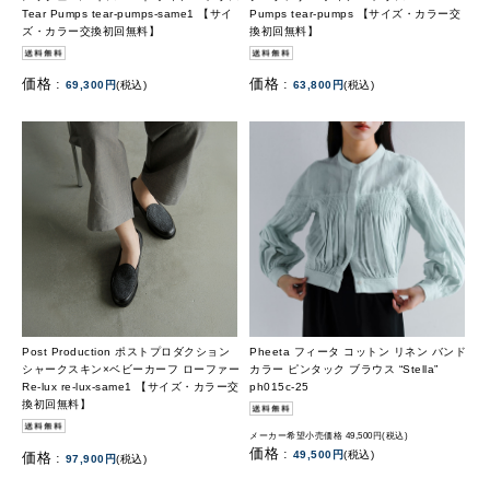
Tear Pumps tear-pumps-same1 【サイ
Pumps tear-pumps 【サイズ・カラー交
ズ・カラー交換初回無料】
換初回無料】
価格 :
価格 :
69,300円
(税込)
63,800円
(税込)
Post Production ポストプロダクション
Pheeta フィータ コットン リネン バンド
シャークスキン×ベビーカーフ ローファー
カラー ピンタック ブラウス “Stella”
Re-lux re-lux-same1 【サイズ・カラー交
ph015c-25
換初回無料】
メーカー希望小売価格 49,500円(税込)
価格 :
49,500円
(税込)
価格 :
97,900円
(税込)