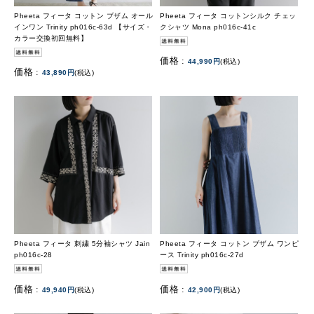
Pheeta フィータ コットン ブザム オール
Pheeta フィータ コットンシルク チェッ
インワン Trinity ph016c-63d 【サイズ・
クシャツ Mona ph016c-41c
カラー交換初回無料】
価格 :
44,990円
(税込)
価格 :
43,890円
(税込)
Pheeta フィータ 刺繍 5分袖シャツ Jain
Pheeta フィータ コットン ブザム ワンピ
ph016c-28
ース Trinity ph016c-27d
価格 :
価格 :
49,940円
(税込)
42,900円
(税込)