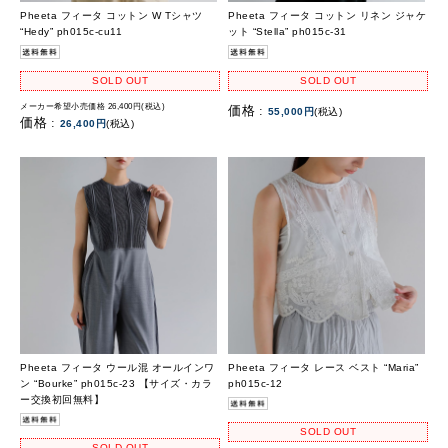
Pheeta フィータ コットン W Tシャツ
Pheeta フィータ コットン リネン ジャケ
“Hedy” ph015c-cu11
ット “Stella” ph015c-31
SOLD OUT
SOLD OUT
メーカー希望小売価格 26,400円(税込)
価格 :
55,000円
(税込)
価格 :
26,400円
(税込)
Pheeta フィータ ウール混 オールインワ
Pheeta フィータ レース ベスト “Maria”
ン “Bourke” ph015c-23 【サイズ・カラ
ph015c-12
ー交換初回無料】
SOLD OUT
SOLD OUT