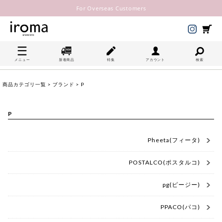
For Overseas Customers
メニュー
新着商品
特集
アカウント
検索
商品カテゴリ一覧
>
ブランド
> P
P
Pheeta(フィータ)
POSTALCO(ポスタルコ)
pg(ピージー)
PPACO(パコ)