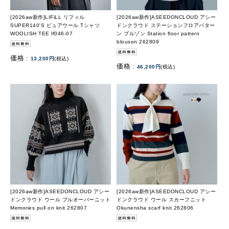
[2026aw新作]LIFiLL リフィル
[2026aw新作]ASEEDONCLOUD アシー
SUPER140'S ピュアウール Tシャツ
ドンクラウド ステーションフロアパター
WOOLISH TEE lf046-07
ン ブルゾン Station floor pattern
blouson 262809
価格 :
13,200円
(税込)
価格 :
46,200円
(税込)
[2026aw新作]ASEEDONCLOUD アシー
[2026aw新作]ASEEDONCLOUD アシー
ドンクラウド ウール プルオーバーニット
ドンクラウド ウール スカーフニット
Memories pull on knit 262807
Okunensha scarf knit 262806