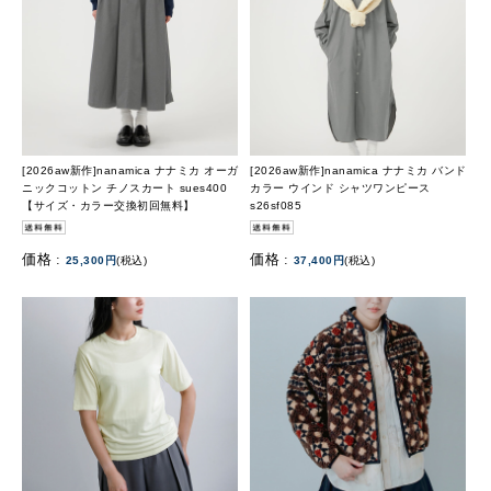
[2026aw新作]nanamica ナナミカ オーガ
[2026aw新作]nanamica ナナミカ バンド
ニックコットン チノスカート sues400
カラー ウインド シャツワンピース
【サイズ・カラー交換初回無料】
s26sf085
価格 :
価格 :
25,300円
(税込)
37,400円
(税込)