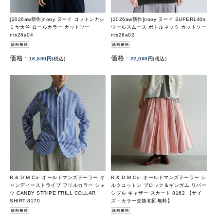
[2026aw新作]nooy ヌーイ コットンカシ
[2026aw新作]nooy ヌーイ SUPER140s
ミヤ天竺 ロールカラー カットソー
ウールスムース ボトルネック カットソー
nts26a04
nts26a02
価格 :
価格 :
16,500円
(税込)
22,000円
(税込)
R & D.M.Co- オールドマンズテーラー キ
R & D.M.Co- オールドマンズテーラー シ
ャンディーストライプ フリルカラー シャ
ルクコットン ブロック＆ギンガム リバー
ツ CANDY STRIPE FRILL COLLAR
シブル ギャザー スカート 8162 【サイ
SHIRT 8170
ズ・カラー交換初回無料】