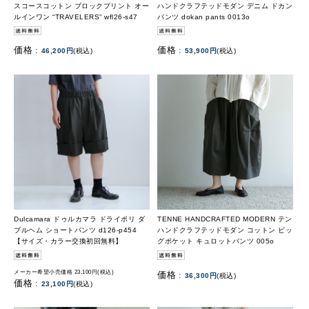
スコースコットン ブロックプリント オー
ハンドクラフテッドモダン デニム ドカン
ルインワン “TRAVELERS” wfl26-s47
パンツ dokan pants 0013o
価格 :
価格 :
46,200円
(税込)
53,900円
(税込)
Dulcamara ドゥルカマラ ドライポリ ダ
TENNE HANDCRAFTED MODERN テン
ブルヘム ショートパンツ d126-p454
ハンドクラフテッドモダン コットン ビッ
【サイズ・カラー交換初回無料】
グポケット キュロットパンツ 005o
メーカー希望小売価格 23,100円(税込)
価格 :
36,300円
(税込)
価格 :
23,100円
(税込)