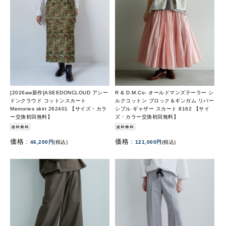
[2026aw新作]ASEEDONCLOUD アシー
R & D.M.Co- オールドマンズテーラー シ
ドンクラウド コットンスカート
ルクコットン ブロック＆ギンガム リバー
Memories skirt 262401 【サイズ・カラ
シブル ギャザー スカート 8162 【サイ
ー交換初回無料】
ズ・カラー交換初回無料】
価格 :
価格 :
46,200円
(税込)
121,000円
(税込)