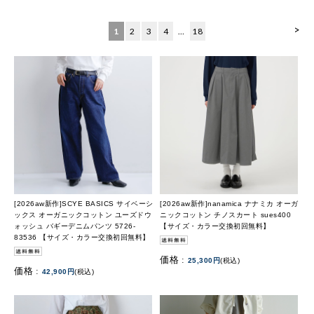
>
1
2
3
4
…
18
[2026aw新作]SCYE BASICS サイベーシ
[2026aw新作]nanamica ナナミカ オーガ
ックス オーガニックコットン ユーズドウ
ニックコットン チノスカート sues400
ォッシュ バギーデニムパンツ 5726-
【サイズ・カラー交換初回無料】
83536 【サイズ・カラー交換初回無料】
価格 :
25,300円
(税込)
価格 :
42,900円
(税込)