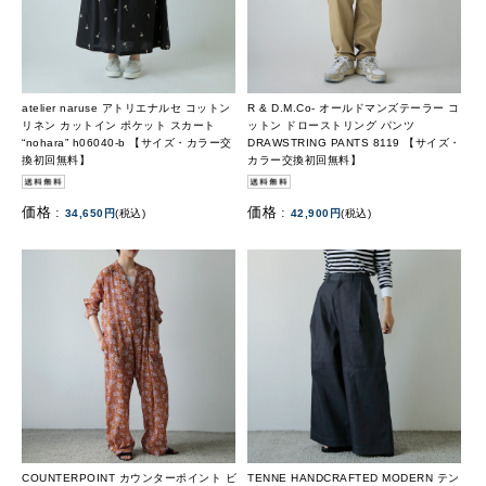
atelier naruse アトリエナルセ コットン
R & D.M.Co- オールドマンズテーラー コ
リネン カットイン ポケット スカート
ットン ドローストリング パンツ
“nohara” h06040-b 【サイズ・カラー交
DRAWSTRING PANTS 8119 【サイズ・
換初回無料】
カラー交換初回無料】
価格 :
価格 :
34,650円
(税込)
42,900円
(税込)
COUNTERPOINT カウンターポイント ビ
TENNE HANDCRAFTED MODERN テン