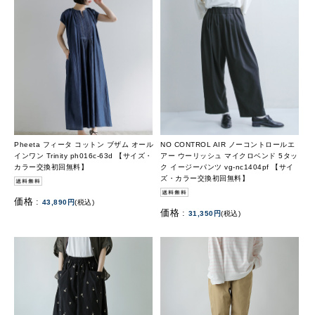
Pheeta フィータ コットン ブザム オール
NO CONTROL AIR ノーコントロールエ
インワン Trinity ph016c-63d 【サイズ・
アー ウーリッシュ マイクロベンド 5タッ
カラー交換初回無料】
ク イージーパンツ vg-nc1404pf 【サイ
ズ・カラー交換初回無料】
価格 :
43,890円
(税込)
価格 :
31,350円
(税込)