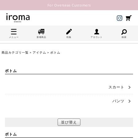
For Overseas Customers
メニュー
新着商品
特集
アカウント
検索
商品カテゴリ一覧
>
アイテム
> ボトム
ボトム
スカート
パンツ
並び替え
ボトム