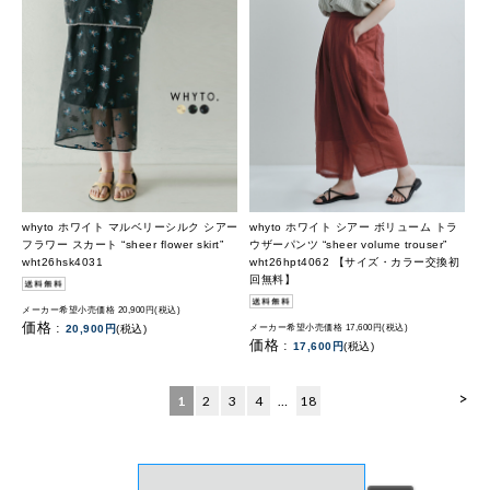
whyto ホワイト マルベリーシルク シアー
whyto ホワイト シアー ボリューム トラ
フラワー スカート “sheer flower skirt”
ウザーパンツ “sheer volume trouser”
wht26hsk4031
wht26hpt4062 【サイズ・カラー交換初
回無料】
メーカー希望小売価格 20,900円(税込)
価格 :
20,900円
(税込)
メーカー希望小売価格 17,600円(税込)
価格 :
17,600円
(税込)
>
1
2
3
4
…
18