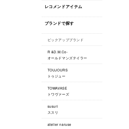
レコメンドアイテム
ブランドで探す
ピックアップブランド
R &D.M.Co-
オールドマンズテイラー
TOUJOURS
トゥジュー
TOWAVASE
トワヴァーズ
susuri
ススリ
atelier naruse