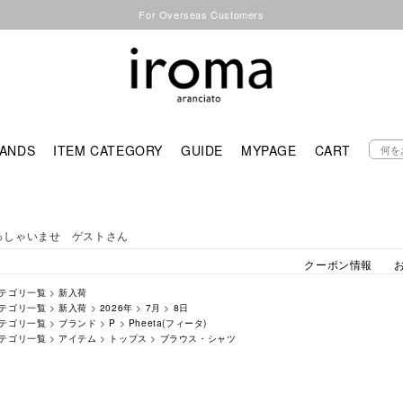
For Overseas Customers
ANDS
ITEM CATEGORY
GUIDE
MYPAGE
CART
っしゃいませ ゲストさん
クーポン情報
テゴリ一覧
>
新入荷
テゴリ一覧
>
新入荷
>
2026年
>
7月
>
8日
テゴリ一覧
>
ブランド
>
P
>
Pheeta(フィータ)
テゴリ一覧
>
アイテム
>
トップス
>
ブラウス・シャツ