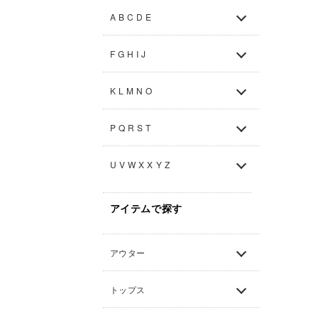
A B C D E
F G H I J
K L M N O
P Q R S T
U V W X X Y Z
アイテムで探す
アウター
トップス