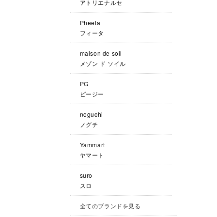
アトリエナルセ
Pheeta
フィータ
maison de soil
メゾン ド ソイル
PG
ピージー
noguchi
ノグチ
Yammart
ヤマート
suro
スロ
全てのブランドを見る