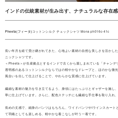
インドの伝統素材が生み出す、ナチュラルな存在感
Pheeta(フィータ)
コットンシルク チェックシャツ Mona ph016c-41c
長い年月を経て受け継がれてきた、心地よい素材の自然な美しさを活かした
ニックシャツです。
＜Pheeta＞が生産拠点とするインドで古くから親しまれている「チャン
透明感のあるコットンシルクならではの軽やかなドレープと、ほのかな微
風合いを出して仕上げることで、やわらかな質感に仕上げています。
繊細な素材の魅力を引き立てるよう、身頃にはたっぷりとギャザーを施し
寧に仕上げています。さらに、配色ステッチにも繊細な手仕事を取り入れ
長めの丈感で、細身のパンツはもちろん、ワイドパンツやIラインスカート
て羽織としても楽しめる、軽やかな着こなしが叶う一着です。