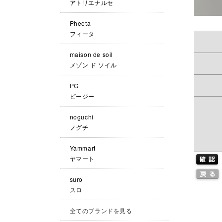
アトリエナルセ
Pheeta
フィータ
maison de soil
メゾン ド ソイル
PG
ピージー
noguchi
ノグチ
Yammart
ヤマート
suro
スロ
全てのブランドを見る