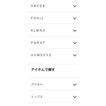
A B C D E
F G H I J
K L M N O
P Q R S T
U V W X X Y Z
アイテムで探す
アウター
トップス