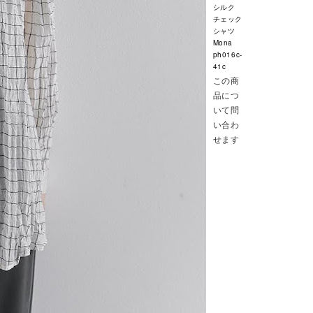
シルク
チェック
シャツ
Mona
ph016c-
41c
この商
品につ
いて問
い合わ
せます