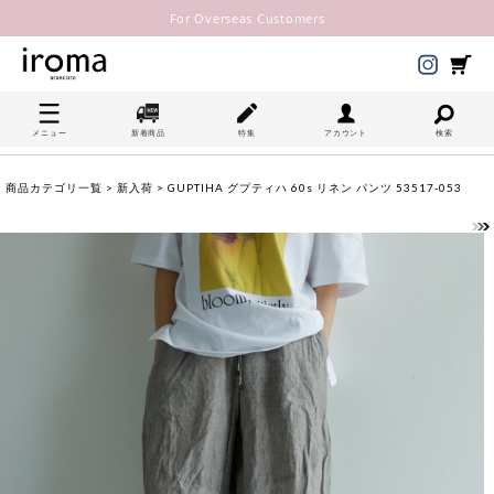
For Overseas Customers
メニュー
新着商品
特集
アカウント
検索
商品カテゴリ一覧
>
新入荷
> GUPTIHA グプティハ 60s リネン パンツ 53517-053