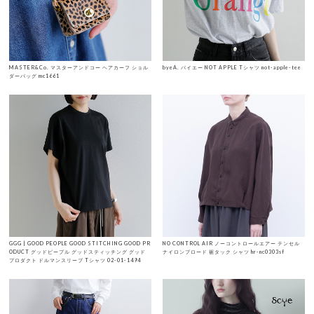
MASTER&Co. マスターアンドコー ヘアカーフ ショル
byeA. バイエー NOT APPLE Tシャツ not-apple-tee
ダーバッグ mc1661
GGG | GOOD PEOPLE GOOD STITCHING GOOD PR
NO CONTROL AIR ノーコントロールエアー テンセル
ODUCT グッドピープル グッドスティッチング グッド
ナイロンブロード 裾タック シャツ hr-nc0303sf
プロダクト ドルマンスリーブ Tシャツ 02-01-1494