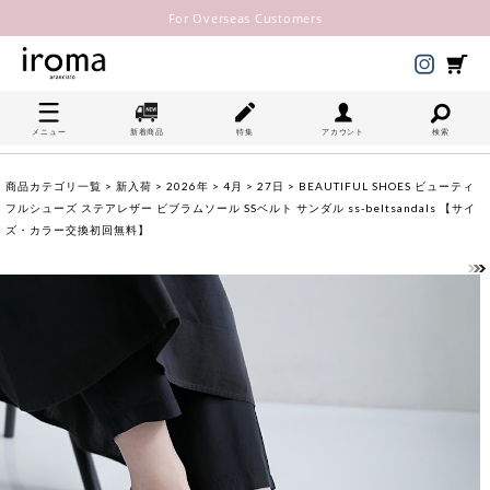
For Overseas Customers
メニュー
新着商品
特集
アカウント
検索
商品カテゴリ一覧
>
新入荷
>
2026年
>
4月
>
27日
> BEAUTIFUL SHOES ビューティ
フルシューズ ステアレザー ビブラムソール SSベルト サンダル ss-beltsandals 【サイ
ズ・カラー交換初回無料】