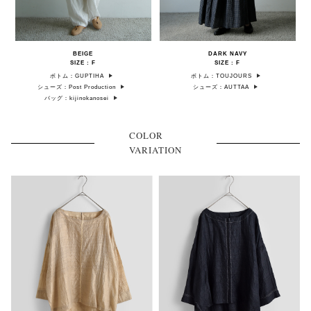
BEIGE
DARK NAVY
SIZE : F
SIZE : F
ボトム：GUPTIHA
ボトム：TOUJOURS
シューズ：Post Production
シューズ：AUTTAA
バッグ：kijinokanosei
COLOR
VARIATION