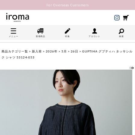
For Overseas Customers
メニュー
新着商品
特集
アカウント
検索
商品カテゴリ一覧
>
新入荷
>
2026年
>
5月
>
26日
> GUPTIHA グプティハ タッサシル
ク シャツ 53124-053