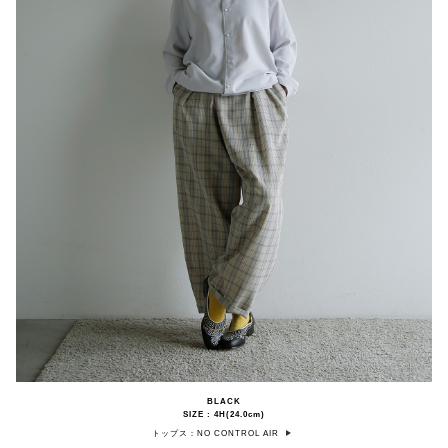
BLACK
SIZE : 4H(24.0cm)
トップス：NO CONTROL AIR