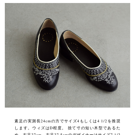
素足の実測長24cmの方でサイズ4もしくは4 1/2を推奨
します。ウィズはD程度。 捨て寸の短い木型であるた
め、右足27cm、左足27.5cmのデザイナーはサイズ7 1/2