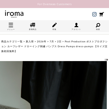
For Overseas Customers
メニュー
新着商品
特集
アカウント
検索
商品カテゴリ一覧
>
新入荷
>
2026年
>
7月
>
2日
> Post Production ポストプロダクシ
ョン カーフレザー ドローイング刺繍 パンプス Dress Pumps dress-pumps 【サイズ交
換初回無料】