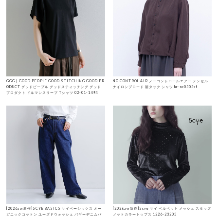
GGG | GOOD PEOPLE GOOD STITCHING GOOD PR
NO CONTROL AIR ノーコントロールエアー テンセル
ODUCT グッドピープル グッドスティッチング グッド
ナイロンブロード 裾タック シャツ hr-nc0303sf
プロダクト ドルマンスリーブ Tシャツ 02-01-1494
[2026aw新作]SCYE BASICS サイベーシックス オー
[2026aw新作]Scye サイ ベルベット メッシュ スタッズ
ガニックコットン ユーズドウォッシュ バギーデニムパ
ノットカラートップス 1226-23205