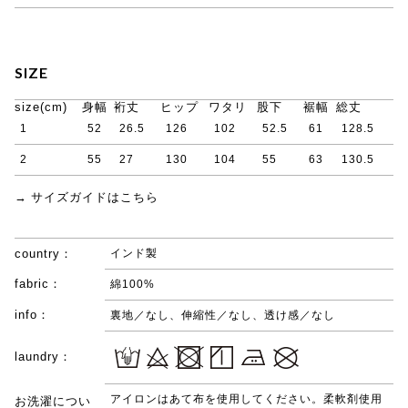
SIZE
size(cm)
身幅
裄丈
ヒップ
ワタリ
股下
裾幅
総丈
1
52
26.5
126
102
52.5
61
128.5
2
55
27
130
104
55
63
130.5
→ サイズガイドはこちら
country：
インド製
fabric：
綿100%
info：
裏地／なし、伸縮性／なし、透け感／なし
laundry：
アイロンはあて布を使用してください。柔軟剤使用
お洗濯につい