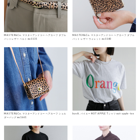
MASTER&Co. マスターアンドコー ヘアカーフ ダブル
MASTER&Co. マスターアンドコー ヘアカーフ ダブル
バットレザー ベルト mc1135
バット レザー ウォレット mc1140
MASTER&Co. マスターアンドコー ヘアカーフ ショル
byeA. バイエー NOT APPLE Tシャツ not-apple-tee
ダーバッグ mc1661