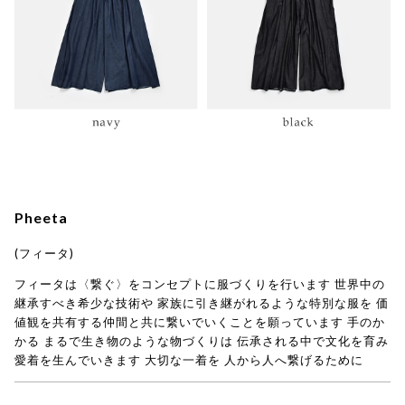
Pheeta
(フィータ)
フィータは〈繋ぐ〉をコンセプトに服づくりを行います 世界中の
継承すべき希少な技術や 家族に引き継がれるような特別な服を 価
値観を共有する仲間と共に繋いでいくことを願っています 手のか
かる まるで生き物のような物づくりは 伝承される中で文化を育み
愛着を生んでいきます 大切な一着を 人から人へ繋げるために
→ Pheeta(フィータ)商品一覧