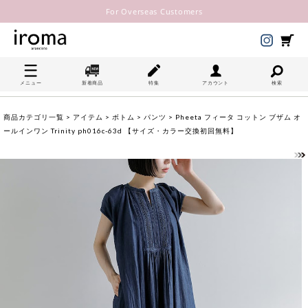
For Overseas Customers
メニュー
新着商品
特集
アカウント
検索
商品カテゴリ一覧
>
アイテム
>
ボトム
>
パンツ
> Pheeta フィータ コットン ブザム オ
ールインワン Trinity ph016c-63d 【サイズ・カラー交換初回無料】