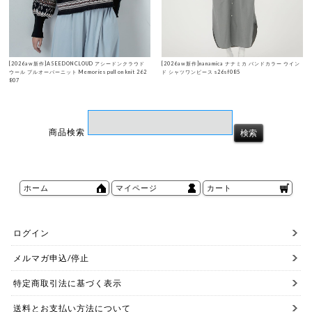
[2026aw新作]ASEEDONCLOUD アシードンクラウド
[2026aw新作]nanamica ナナミカ バンドカラー ウイン
ウール プルオーバーニット Memories pull on knit 262
ド シャツワンピース s26sf085
807
商品検索
ホーム
マイページ
カート
ログイン
メルマガ申込/停止
特定商取引法に基づく表示
送料とお支払い方法について