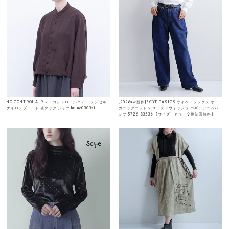
NO CONTROL AIR ノーコントロールエアー テンセル
[2026aw新作]SCYE BASICS サイベーシックス オー
ナイロンブロード 裾タック シャツ hr-nc0303sf
ガニックコットン ユーズドウォッシュ バギーデニムパ
ンツ 5726-83536 【サイズ・カラー交換初回無料】