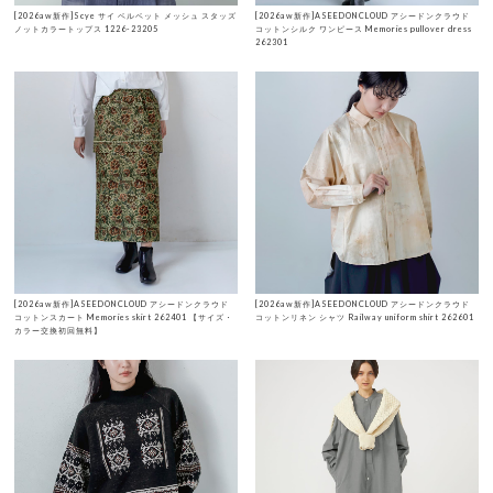
[2026aw新作]Scye サイ ベルベット メッシュ スタッズ
[2026aw新作]ASEEDONCLOUD アシードンクラウド
ノットカラートップス 1226-23205
コットンシルク ワンピース Memories pullover dress
262301
[2026aw新作]ASEEDONCLOUD アシードンクラウド
[2026aw新作]ASEEDONCLOUD アシードンクラウド
コットンスカート Memories skirt 262401 【サイズ・
コットンリネン シャツ Railway uniform shirt 262601
カラー交換初回無料】