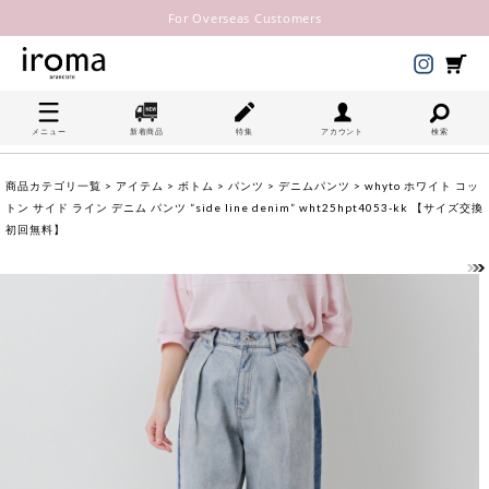
For Overseas Customers
メニュー
新着商品
特集
アカウント
検索
商品カテゴリ一覧
>
アイテム
>
ボトム
>
パンツ
>
デニムパンツ
> whyto ホワイト コッ
トン サイド ライン デニム パンツ “side line denim” wht25hpt4053-kk 【サイズ交換
初回無料】