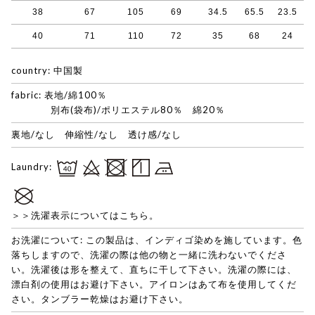
38
67
105
69
34.5
65.5
23.5
40
71
110
72
35
68
24
country: 中国製
fabric: 表地/綿100％
別布(袋布)/ポリエステル80％ 綿20％
裏地/なし 伸縮性/なし 透け感/なし
Laundry:
＞＞洗濯表示についてはこちら。
お洗濯について: この製品は、インディゴ染めを施しています。色
落ちしますので、洗濯の際は他の物と一緒に洗わないでくださ
い。洗濯後は形を整えて、直ちに干して下さい。洗濯の際には、
漂白剤の使用はお避け下さい。アイロンはあて布を使用してくだ
さい。タンブラー乾燥はお避け下さい。