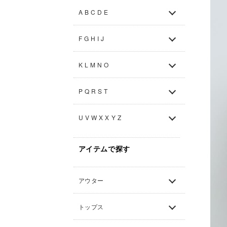
A B C D E
F G H I J
K L M N O
P Q R S T
U V W X X Y Z
アイテムで探す
アウター
トップス