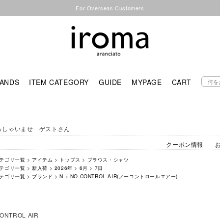
For Overseas Customers
ANDS
ITEM CATEGORY
GUIDE
MYPAGE
CART
っしゃいませ ゲストさん
クーポン情報
テゴリ一覧
>
アイテム
>
トップス
>
ブラウス・シャツ
テゴリ一覧
>
新入荷
>
2026年
>
6月
>
7日
テゴリ一覧
>
ブランド
>
N
>
NO CONTROL AIR(ノーコントロールエアー)
ONTROL AIR