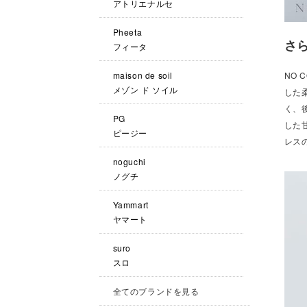
アトリエナルセ
Pheeta
さ
フィータ
maison de soil
NO 
メゾン ド ソイル
した
く、
PG
した
ピージー
レス
noguchi
ノグチ
Yammart
ヤマート
suro
スロ
全てのブランドを見る