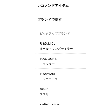
レコメンドアイテム
ブランドで探す
ピックアップブランド
R &D.M.Co-
オールドマンズテイラー
TOUJOURS
トゥジュー
TOWAVASE
トワヴァーズ
susuri
ススリ
atelier naruse