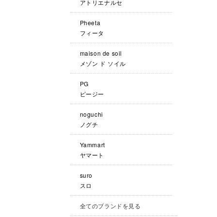
アトリエナルセ
Pheeta
フィータ
maison de soil
メゾン ド ソイル
PG
ピージー
noguchi
ノグチ
Yammart
ヤマート
suro
スロ
全てのブランドを見る