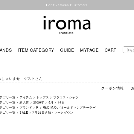
For Overseas Customers
ANDS
ITEM CATEGORY
GUIDE
MYPAGE
CART
っしゃいませ ゲストさん
クーポン情報
テゴリ一覧
>
アイテム
>
トップス
>
ブラウス・シャツ
テゴリ一覧
>
新入荷
>
2026年
>
5月
>
14日
テゴリ一覧
>
ブランド
>
R
>
R&D.M.Co-(オールドマンズテーラー)
テゴリ一覧
>
SALE
>
7月25日追加・マークダウン