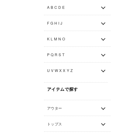
A B C D E
F G H I J
K L M N O
P Q R S T
U V W X X Y Z
アイテムで探す
アウター
トップス