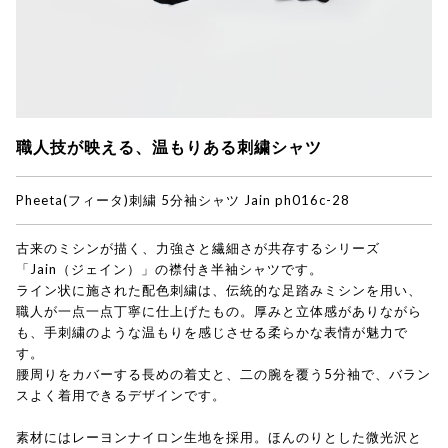
職人技が映える、温もりある刺繍シャツ
Pheeta(フィータ)
刺繍 5分袖シャツ Jain ph016c-28
古来のミシンが描く、力強さと繊細さが共存するシリーズ
「Jain（ジェイン）」の襟付き半袖シャツです。
ライン状に施された配色刺繍は、伝統的な足踏みミシンを用い、
職人が一点一点丁寧に仕上げたもの。厚みと立体感がありながら
も、手刺繍のような温もりを感じさせる柔らかな表情が魅力で
す。
腰周りをカバーする長めの着丈と、二の腕を覆う5分袖で、バラン
スよく着用できるデザインです。
素材にはレーヨンナイロン生地を採用。ほんのりとした微光沢と