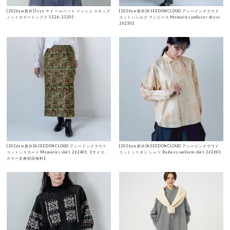
[2026aw新作]Scye サイ ベルベット メッシュ スタッズ
[2026aw新作]ASEEDONCLOUD アシードンクラウド
ノットカラートップス 1226-23205
コットンシルク ワンピース Memories pullover dress
262301
[2026aw新作]ASEEDONCLOUD アシードンクラウド
[2026aw新作]ASEEDONCLOUD アシードンクラウド
コットンスカート Memories skirt 262401 【サイズ・
コットンリネン シャツ Railway uniform shirt 262601
カラー交換初回無料】