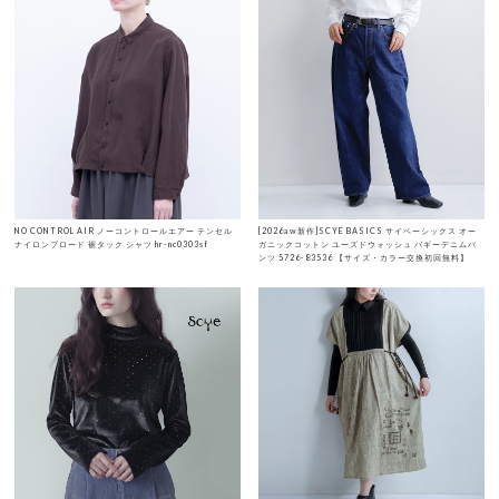
NO CONTROL AIR ノーコントロールエアー テンセル
[2026aw新作]SCYE BASICS サイベーシックス オー
ナイロンブロード 裾タック シャツ hr-nc0303sf
ガニックコットン ユーズドウォッシュ バギーデニムパ
ンツ 5726-83536 【サイズ・カラー交換初回無料】