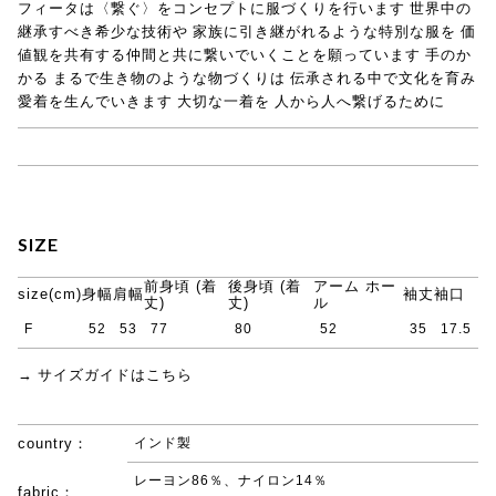
フィータは〈繋ぐ〉をコンセプトに服づくりを行います 世界中の
継承すべき希少な技術や 家族に引き継がれるような特別な服を 価
値観を共有する仲間と共に繋いでいくことを願っています 手のか
かる まるで生き物のような物づくりは 伝承される中で文化を育み
愛着を生んでいきます 大切な一着を 人から人へ繋げるために
→ Pheeta(フィータ)商品一覧
SIZE
前身頃 (着
後身頃 (着
アーム ホー
size(cm)
身幅
肩幅
袖丈
袖口
丈)
丈)
ル
F
52
53
77
80
52
35
17.5
→ サイズガイドはこちら
country：
インド製
レーヨン86％、ナイロン14％
fabric：