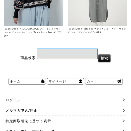
[2026aw新作]ASEEDONCLOUD アシードンクラウド
[2026aw新作]nanamica ナナミカ バンドカラー ウイン
ウール プルオーバーニット Memories pull on knit 262
ド シャツワンピース s26sf085
807
商品検索
ホーム
マイページ
カート
ログイン
メルマガ申込/停止
特定商取引法に基づく表示