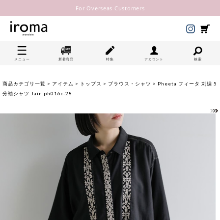
For Overseas Customers
メニュー
新着商品
特集
アカウント
検索
商品カテゴリ一覧
>
アイテム
>
トップス
>
ブラウス・シャツ
> Pheeta フィータ 刺繍 5
分袖シャツ Jain ph016c-28