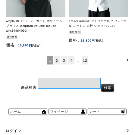
whyto ホワイト ジャガード ボリューム
atelier naruse アトリエナルセ フォーマ
ブラウス jacquard volume blouse
ル コットン 丸衿 シャツ f02039
wht24fbl4053
価格 :
19,800円
(税込)
価格 :
19,800円
(税込)
>
1
2
3
4
…
12
商品検索
ホーム
マイページ
カート
ログイン