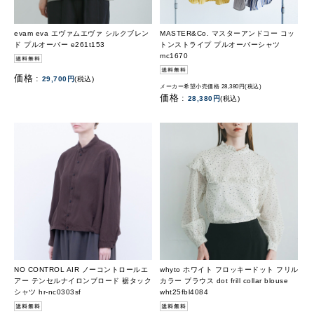
evam eva エヴァムエヴァ シルクブレン
MASTER&Co. マスターアンドコー コッ
ド プルオーバー e261t153
トンストライプ プルオーバーシャツ
mc1670
価格 :
29,700円
(税込)
メーカー希望小売価格 28,380円(税込)
価格 :
28,380円
(税込)
NO CONTROL AIR ノーコントロールエ
whyto ホワイト フロッキードット フリル
アー テンセルナイロンブロード 裾タック
カラー ブラウス dot frill collar blouse
シャツ hr-nc0303sf
wht25fbl4084