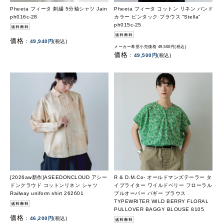
Pheeta フィータ 刺繍 5分袖シャツ Jain
Pheeta フィータ コットン リネン バンド
ph016c-28
カラー ピンタック ブラウス “Stella”
ph015c-25
価格 :
49,940円
(税込)
メーカー希望小売価格 49,500円(税込)
価格 :
49,500円
(税込)
[2026aw新作]ASEEDONCLOUD アシー
R & D.M.Co- オールドマンズテーラー タ
ドンクラウド コットンリネン シャツ
イプライター ワイルドベリー フローラル
Railway uniform shirt 262601
プルオーバー バギー ブラウス
TYPEWRITER WILD BERRY FLORAL
PULLOVER BAGGY BLOUSE 8105
価格 :
46,200円
(税込)