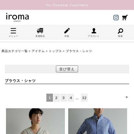
For Overseas Customers
メニュー
新着商品
特集
アカウント
検索
商品カテゴリ一覧
>
アイテム
>
トップス
> ブラウス・シャツ
並び替え
ブラウス・シャツ
>
1
2
3
4
…
12