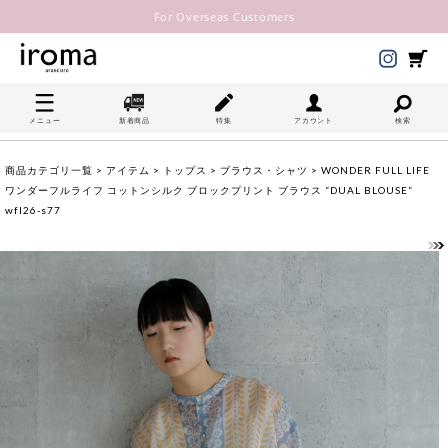
For Overseas Customers
メニュー
新着商品
特集
アカウント
検索
商品カテゴリ一覧
>
アイテム
>
トップス
>
ブラウス・シャツ
> WONDER FULL LIFE
ワンダーフルライフ コットンシルク ブロックプリント ブラウス “DUAL BLOUSE”
wfl26-s77