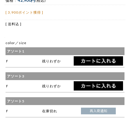
42,900円
価格 :
(税込)
[ 3,900ポイント獲得 ]
[ 送料込 ]
color／size
アソート1
F
残りわずか
アソート3
F
残りわずか
アソート5
F
在庫切れ