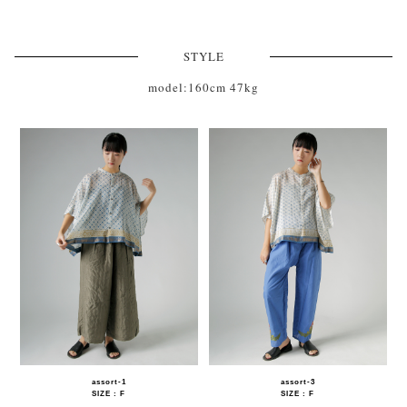
STYLE
model:160cm 47kg
assort-1
assort-3
SIZE : F
SIZE : F