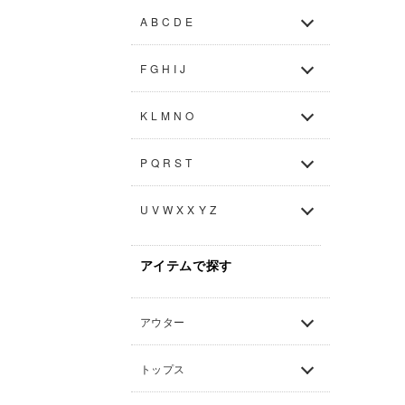
A B C D E
F G H I J
K L M N O
P Q R S T
U V W X X Y Z
アイテムで探す
アウター
トップス