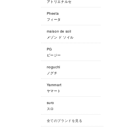
アトリエナルセ
Pheeta
フィータ
maison de soil
メゾン ド ソイル
PG
ピージー
noguchi
ノグチ
Yammart
ヤマート
suro
スロ
全てのブランドを見る