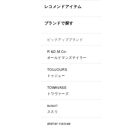
レコメンドアイテム
ブランドで探す
ピックアップブランド
R &D.M.Co-
オールドマンズテイラー
TOUJOURS
トゥジュー
TOWAVASE
トワヴァーズ
susuri
ススリ
atelier naruse