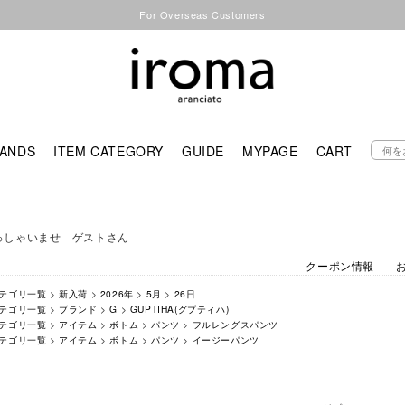
For Overseas Customers
ANDS
ITEM CATEGORY
GUIDE
MYPAGE
CART
っしゃいませ ゲストさん
クーポン情報
テゴリ一覧
>
新入荷
>
2026年
>
5月
>
26日
テゴリ一覧
>
ブランド
>
G
>
GUPTIHA(グプティハ)
テゴリ一覧
>
アイテム
>
ボトム
>
パンツ
>
フルレングスパンツ
テゴリ一覧
>
アイテム
>
ボトム
>
パンツ
>
イージーパンツ