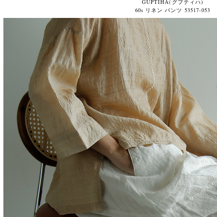
GUPTIHA(グプティハ)
60s リネン パンツ 53517-053