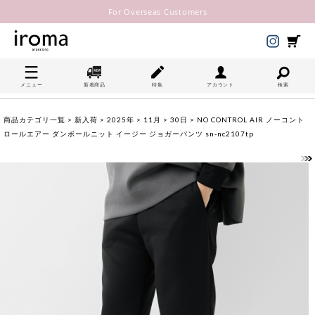
For Overseas Customers
メニュー
新着商品
特集
アカウント
検索
商品カテゴリ一覧
>
新入荷
>
2025年
>
11月
>
30日
> NO CONTROL AIR ノーコント
ロールエアー ダンボールニット イージー ジョガーパンツ sn-nc2107tp