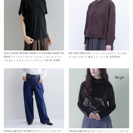
GGG | GOOD PEOPLE GOOD STITCHING GOOD PR
NO CONTROL AIR ノーコントロールエアー テンセル
ODUCT グッドピープル グッドスティッチング グッド
ナイロンブロード 裾タック シャツ hr-nc0303sf
プロダクト ドルマンスリーブ Tシャツ 02-01-1494
[2026aw新作]SCYE BASICS サイベーシックス オー
[2026aw新作]Scye サイ ベルベット メッシュ スタッズ