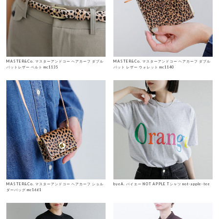
MASTER&Co. マスターアンドコー ヘアカーフ ダブル
MASTER&Co. マスターアンドコー ヘアカーフ ダブル
バットレザー ベルト mc1135
バット レザー ウォレット mc1140
MASTER&Co. マスターアンドコー ヘアカーフ ショル
byeA. バイエー NOT APPLE Tシャツ not-apple-tee
ダーバッグ mc1661