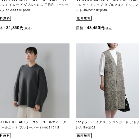
レッチ ドレープ ダブルクロス 三日月 イージー
トレッチ ドレープ ダブルクロス ドルマン
ツ sn-nc1106pf-fn
ット sn-nc1102jk-fn
31,350円
43,450円
格 :
価格 :
(税込)
(税込)
O CONTROL AIR ノーコントロールエアー ダ
nooy ヌーイ イタリアンジャガード アト
ールニット プルオーバー sn-nc2101tf
レス itaop02