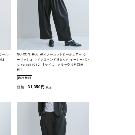
 ウール
NO CONTROL AIR ノーコントロールエアー ウ
02
ーリッシュ マイクロベンド 5タック イージーパン
ツ vg-nc1404pf 【サイズ・カラー交換初回無
料】
31,350円
価格 :
(税込)