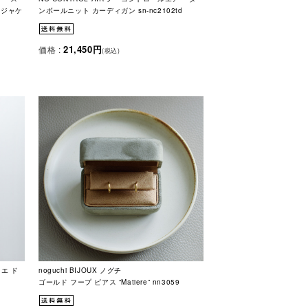
 ジャケ
ンボールニット カーディガン sn-nc2102td
21,450円
価格 :
(税込)
リエ ド
noguchi BIJOUX ノグチ
ゴールド フープ ピアス “Matiere” nn3059