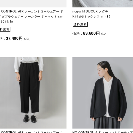
O CONTROL AIR ノーコントロールエアー ド
noguchi BIJOUX ノグチ
イダブルウェザー ノーカラー ジャケット sn-
K14WGネックレス nn489
0601jk-fn
83,600円
価格 :
(税込)
37,400円
格 :
(税込)
O CONTROL AIR ノーコントロールエアー ス
NO CONTROL AIR ノーコントロールエ