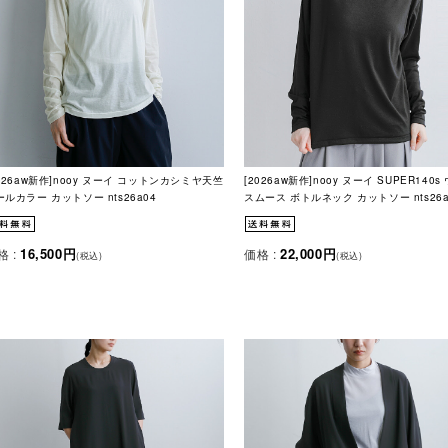
2026aw新作]nooy ヌーイ コットンカシミヤ天竺
[2026aw新作]nooy ヌーイ SUPER140s
ールカラー カットソー nts26a04
スムース ボトルネック カットソー nts26a
16,500円
22,000円
格 :
価格 :
(税込)
(税込)