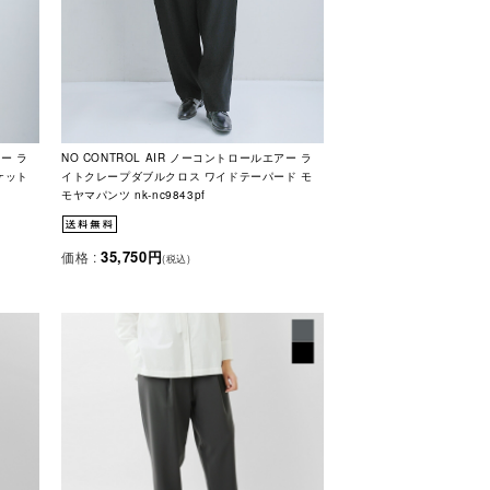
アー ラ
NO CONTROL AIR ノーコントロールエアー ラ
ケット
イトクレープダブルクロス ワイドテーパード モ
モヤマパンツ nk-nc9843pf
35,750円
価格 :
(税込)