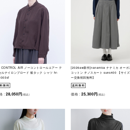
O CONTROL AIR ノーコントロールエアー テ
[2026aw新作]nanamica ナナミカ オー
セルナイロンブロード 裾タック シャツ hr-
コットン チノスカート sues400 【サイ
0303sf
ー交換初回無料】
28,050円
25,300円
格 :
価格 :
(税込)
(税込)