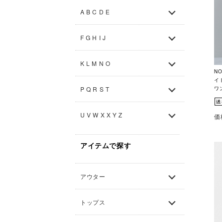
A B C D E
F G H I J
K L M N O
N
イ
ワン
P Q R S T
U V W X X Y Z
価
アイテムで探す
アウター
トップス