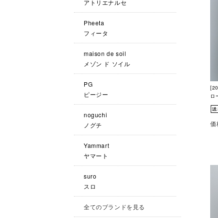
アトリエナルセ
Pheeta
フィータ
maison de soil
メゾン ド ソイル
PG
[
ピージー
ロ
noguchi
価
ノグチ
Yammart
ヤマート
suro
スロ
全てのブランドを見る