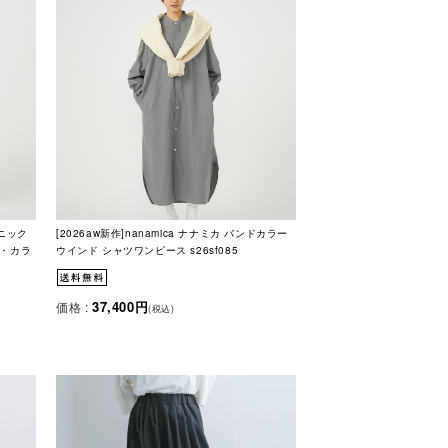
ガニック
[2026aw新作]nanamica ナナミカ バンドカラー
ズ・カラ
ウインド シャツワンピース s26sf085
37,400円
価格 :
(税込)