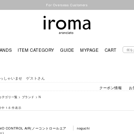
For Overseas Customers
ANDS
ITEM CATEGORY
GUIDE
MYPAGE
CART
っしゃいませ ゲストさん
クーポン情報
お
カテゴリ一覧
>
ブランド
> N
 件中 1-5 件表示
NO CONTROL AIR(ノーコントロールエア
noguchi
ー)