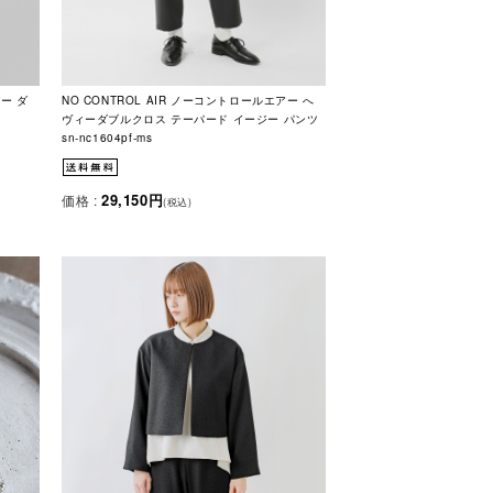
アー ダ
NO CONTROL AIR ノーコントロールエアー へ
ヴィーダブルクロス テーパード イージー パンツ
sn-nc1604pf-ms
29,150円
価格 :
(税込)