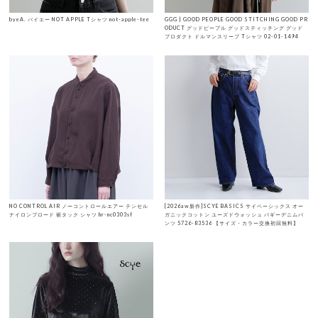
byeA. バイエー NOT APPLE Tシャツ not-apple-tee
GGG | GOOD PEOPLE GOOD STITCHING GOOD PR
ODUCT グッドピープル グッドスティッチング グッド
プロダクト ドルマンスリーブ Tシャツ 02-01-1494
NO CONTROL AIR ノーコントロールエアー テンセル
[2026aw新作]SCYE BASICS サイベーシックス オー
ナイロンブロード 裾タック シャツ hr-nc0303sf
ガニックコットン ユーズドウォッシュ バギーデニムパ
ンツ 5726-83536 【サイズ・カラー交換初回無料】