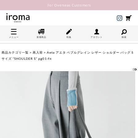
For Overseas Customers
メニュー
新着商品
特集
アカウント
検索
商品カテゴリ一覧
>
再入荷
> Aeta アエタ ペブルグレイン レザー ショルダー バッグ S
サイズ “SHOULDER S” pg01-fn