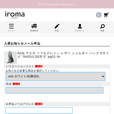
For Overseas Customers
メニュー
新着商品
特集
アカウント
検索
入荷お知らせメール申込
Aeta アエタ ペブルグレイン レザー ショルダー バッグ Sサイ
ズ “SHOULDER S” pg01-fn
バリエーションリスト
必須
お知らせが必要な商品を選択してください。
氏名
必須
お申込メールアドレス
必須