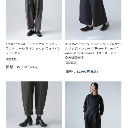
atelier naruse アトリエナルセ シェット
AUTTAA アウッタ スムースキップレザー
ランド ウール リネン タック ワイドパン
スリッポン シューズ “Room Shoes II”
ツ f05113
room-shoes2-same1 【サイズ・カラー
交換初回無料】
価格 :
27,500円
(税込)
価格 :
31,900円
(税込)