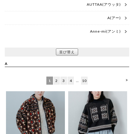
AUTTAA(アウッタ)
A(アー)
Anne-mi(アンミ)
並び替え
A
>
1
2
3
4
…
10