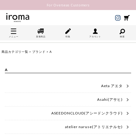
For Overseas Customers
メニュー
新着商品
特集
アカウント
検索
商品カテゴリ一覧
>
ブランド
> A
A
Aeta アエタ
Asahi(アサヒ)
ASEEDONCLOUD(アシードンクラウド)
atelier naruse(アトリエナルセ)