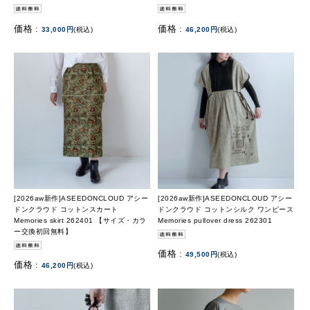
価格 :
価格 :
33,000円
(税込)
46,200円
(税込)
[2026aw新作]ASEEDONCLOUD アシー
[2026aw新作]ASEEDONCLOUD アシー
ドンクラウド コットンスカート
ドンクラウド コットンシルク ワンピース
Memories skirt 262401 【サイズ・カラ
Memories pullover dress 262301
ー交換初回無料】
価格 :
49,500円
(税込)
価格 :
46,200円
(税込)