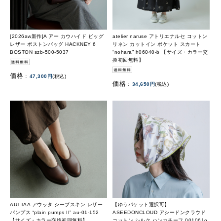
[2026aw新作]A アー カウハイド ピッグ
atelier naruse アトリエナルセ コットン
レザー ボストンバッグ HACKNEY 6
リネン カットイン ポケット スカート
BOSTON szb-500-5037
“nohara” h06040-b 【サイズ・カラー交
換初回無料】
価格 :
47,300円
(税込)
価格 :
34,650円
(税込)
AUTTAA アウッタ シープスキン レザー
【ゆうパケット選択可】
パンプス “plain pumps II” au-01-152
ASEEDONCLOUD アシードンクラウド
【サイズ・カラー交換初回無料】
コットン シルク ハンカチーフ 001061o