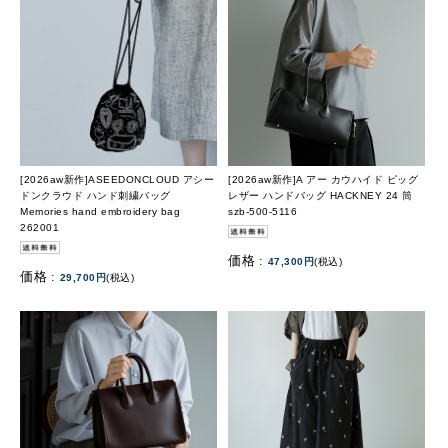
[2026aw新作]ASEEDONCLOUD アシー
[2026aw新作]A アー カウハイド ピッグ
ドンクラウド ハンド刺繍バッグ
レザー ハンドバッグ HACKNEY 24 筒
Memories hand embroidery bag
szb-500-5116
262001
価格 :
47,300円
(税込)
価格 :
29,700円
(税込)