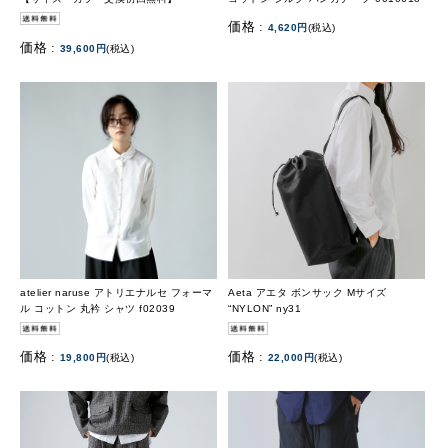
価格 :
4,620円
(税込)
価格 :
39,600円
(税込)
atelier naruse アトリエナルセ フォーマ
Aeta アエタ ボンサック Mサイズ
ル コットン 丸衿 シャツ f02039
“NYLON” ny31
価格 :
価格 :
19,800円
(税込)
22,000円
(税込)