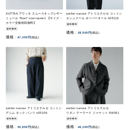
AUTTAA アウッタ スムースキップレザー
atelier naruse アトリエナルセ コットン
ミュール “Noel” noel-same1 【サイズ・
カシュクール オーバーオール h05110
カラー交換初回無料】
価格 :
38,500円
(税込)
価格 :
47,300円
(税込)
atelier naruse アトリエナルセ コットン
atelier naruse アトリエナルセ
デニム タック パンツ s05106
リネン テーラード ジャケット f04061
価格 :
価格 :
30,800円
(税込)
46,200円
(税込)