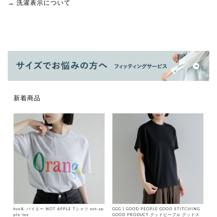
→ 洗濯表示について
新着商品
byeA. バイエー NOT APPLE Tシャツ not-ap
GGG | GOOD PEOPLE GOOD STITCHING
ple-tee
GOOD PRODUCT グッドピープル グッドス