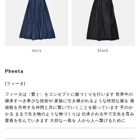
Pheeta
(フィータ)
フィータは〈繋ぐ〉をコンセプトに服づくりを行います 世界中の
継承すべき希少な技術や 家族に引き継がれるような特別な服を 価
値観を共有する仲間と共に繋いでいくことを願っています 手のか
かる まるで生き物のような物づくりは 伝承される中で文化を育み
愛着を生んでいきます 大切な一着を 人から人へ繋げるために
→ Pheeta(フィータ)商品一覧