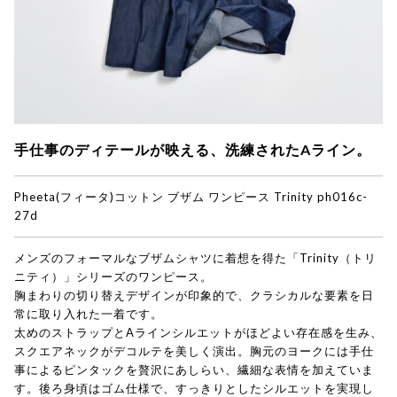
手仕事のディテールが映える、洗練されたAライン。
Pheeta(フィータ)
コットン ブザム ワンピース Trinity ph016c-
27d
メンズのフォーマルなブザムシャツに着想を得た「Trinity（トリ
ニティ）」シリーズのワンピース。
胸まわりの切り替えデザインが印象的で、クラシカルな要素を日
常に取り入れた一着です。
太めのストラップとAラインシルエットがほどよい存在感を生み、
スクエアネックがデコルテを美しく演出。胸元のヨークには手仕
事によるピンタックを贅沢にあしらい、繊細な表情を加えていま
す。後ろ身頃はゴム仕様で、すっきりとしたシルエットを実現し