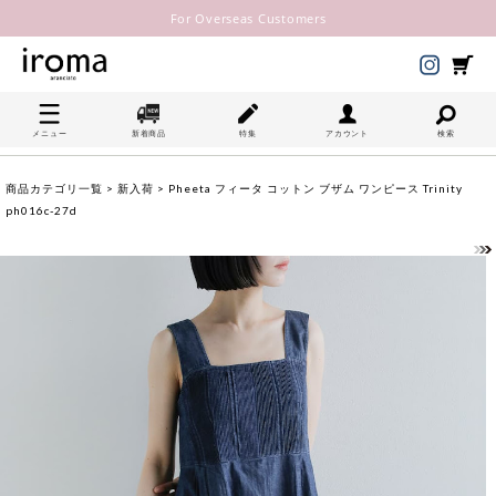
For Overseas Customers
メニュー
新着商品
特集
アカウント
検索
商品カテゴリ一覧
>
新入荷
> Pheeta フィータ コットン ブザム ワンピース Trinity
ph016c-27d