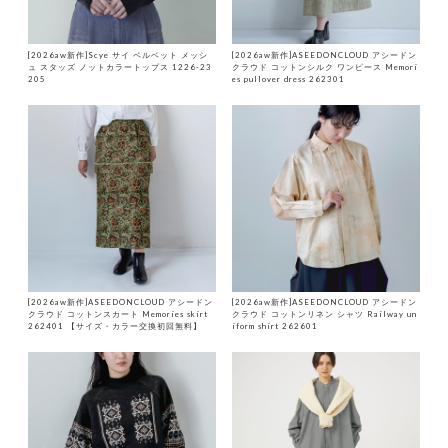
[2026aw新作]Scye サイ ベルベット メッシ
[2026aw新作]ASEEDONCLOUD アシードン
ュ スタッズ ノットカラートップス 1226-23
クラウド コットンシルク ワンピース Memori
205
es pullover dress 262301
[2026aw新作]ASEEDONCLOUD アシードン
[2026aw新作]ASEEDONCLOUD アシードン
クラウド コットンスカート Memories skirt
クラウド コットンリネン シャツ Railway un
262401 【サイズ・カラー交換初回無料】
iform shirt 262601