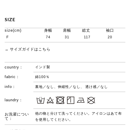
SIZE
size(cm)
身幅
肩幅
総丈
袖口
F
74
31
117
20
→ サイズガイドはこちら
country：
インド製
fabric：
綿100％
info：
裏地／なし、伸縮性／なし、 透け感／なし
laundry：
他の物と分けて洗ってください。アイロンはあて布
お洗濯につい
て：
を使用してください。