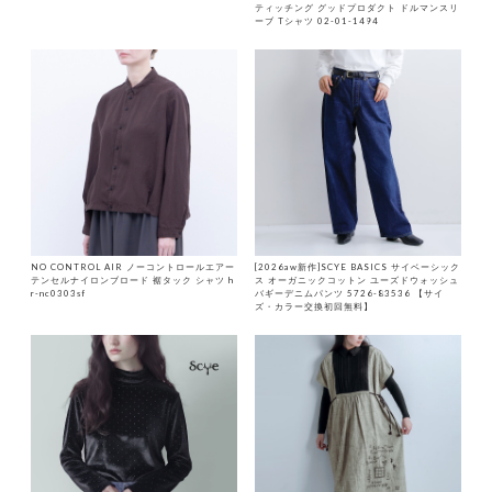
ティッチング グッドプロダクト ドルマンスリ
ーブ Tシャツ 02-01-1494
NO CONTROL AIR ノーコントロールエアー
[2026aw新作]SCYE BASICS サイベーシック
テンセルナイロンブロード 裾タック シャツ h
ス オーガニックコットン ユーズドウォッシュ
r-nc0303sf
バギーデニムパンツ 5726-83536 【サイ
ズ・カラー交換初回無料】