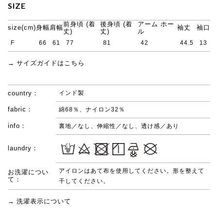
SIZE
前身頃 (着
後身頃 (着
アーム ホー
size(cm)
身幅
肩幅
袖丈
袖口
丈)
丈)
ル
F
66
61
77
81
42
44.5
13
→ サイズガイドはこちら
country：
インド製
fabric：
綿68％、ナイロン32％
info：
裏地／なし、伸縮性／なし、透け感／あり
laundry：
アイロンはあて布を使用してください。形を整えて
お洗濯につい
て：
干してください。
→ 洗濯表示について