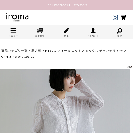
For Overseas Customers
メニュー
新着商品
特集
アカウント
検索
商品カテゴリ一覧
>
新入荷
> Pheeta フィータ コットン ミックス チャンデリ シャツ
Christine ph016c-25