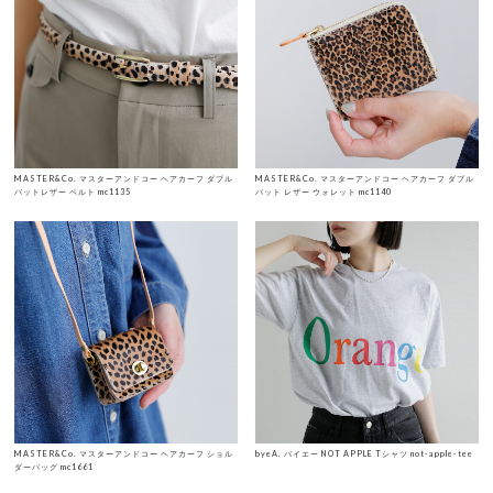
MASTER&Co. マスターアンドコー ヘアカーフ ダブル
MASTER&Co. マスターアンドコー ヘアカーフ ダブル
バットレザー ベルト mc1135
バット レザー ウォレット mc1140
MASTER&Co. マスターアンドコー ヘアカーフ ショル
byeA. バイエー NOT APPLE Tシャツ not-apple-tee
ダーバッグ mc1661