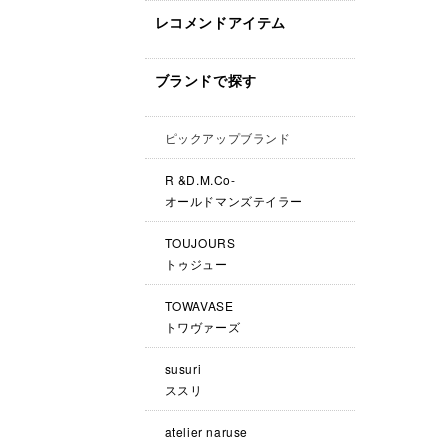
レコメンドアイテム
ブランドで探す
ピックアップブランド
R &D.M.Co-
オールドマンズテイラー
TOUJOURS
トゥジュー
TOWAVASE
トワヴァーズ
susuri
ススリ
atelier naruse