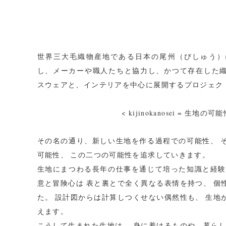
世界三大毛織物産地である日本の尾州（びしゅう）
し、メーカーや職人たちと協力し、かつて存在した
スウェアと、インテリアを中心に展開するプロジェク
< kijinokanosei = 生地の可能
その名の通り、新しい生地を作る過程での可能性、 
可能性、 この二つの可能性を追求していきます。
生地にまつわる長年の仕事を通じて培った知識と経験
意と冒険心は 表と裏とで全く異なる表情を持つ、 個
た。 設計図からは計算しつくせない偶然性も、 生地
えます。
こうして生まれた生地は、 身に着けるものや、暮らし