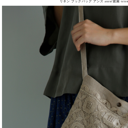
リネン ブックバッグ アンズ anzu/庭園 teien k