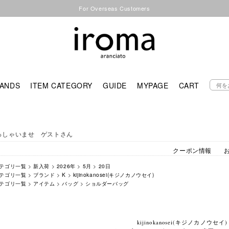
For Overseas Customers
ANDS
ITEM CATEGORY
GUIDE
MYPAGE
CART
っしゃいませ ゲストさん
クーポン情報
テゴリ一覧
>
新入荷
>
2026年
>
5月
>
20日
テゴリ一覧
>
ブランド
>
K
>
kijinokanosei(キジノカノウセイ)
テゴリ一覧
>
アイテム
>
バッグ
>
ショルダーバッグ
kijinokanosei(キジノカノウセイ)