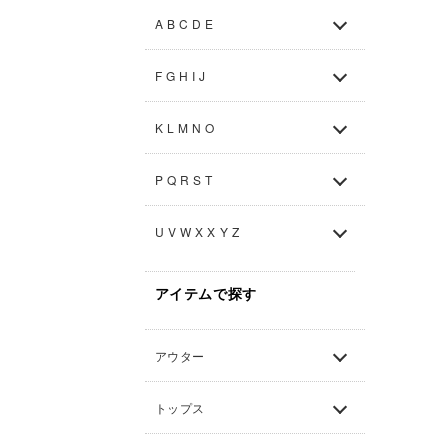
A B C D E
F G H I J
K L M N O
P Q R S T
U V W X X Y Z
アイテムで探す
アウター
トップス