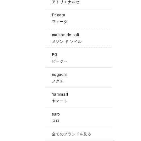
アトリエナルセ
Pheeta
フィータ
maison de soil
メゾン ド ソイル
PG
ピージー
noguchi
ノグチ
Yammart
ヤマート
suro
スロ
全てのブランドを見る