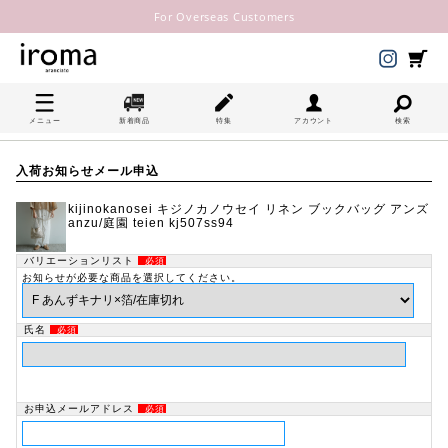
For Overseas Customers
メニュー
新着商品
特集
アカウント
検索
入荷お知らせメール申込
kijinokanosei キジノカノウセイ リネン ブックバッグ アンズ
anzu/庭園 teien kj507ss94
バリエーションリスト
必須
お知らせが必要な商品を選択してください。
氏名
必須
お申込メールアドレス
必須