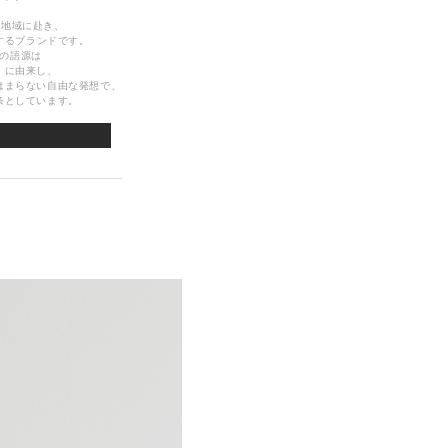
や地域に赴き、
するブランドです。
の語源は
」に由来し、
はまらない自由な発想で、
条としています。