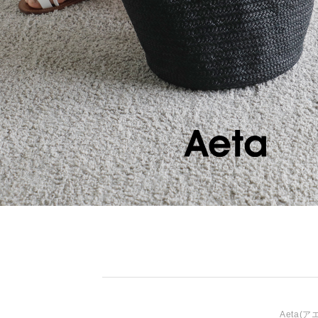
Aeta
(ア