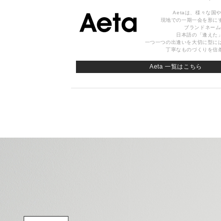
Aetaは、様々な国
現地での一期一会を形に
ブランドネーム
日本語の「逢えた
一つ一つの出逢いを大切に型に
丁寧なものづくりを信
Aeta 一覧はこちら