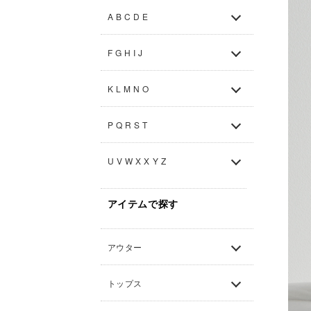
A B C D E
F G H I J
K L M N O
P Q R S T
U V W X X Y Z
アイテムで探す
アウター
トップス