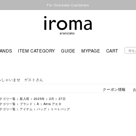
For Overseas Customers
ANDS
ITEM CATEGORY
GUIDE
MYPAGE
CART
っしゃいませ ゲストさん
クーポン情報
テゴリ一覧
>
新入荷
>
2025年
>
2月
>
27日
テゴリ一覧
>
ブランド
>
A
>
Aeta アエタ
テゴリ一覧
>
アイテム
>
バッグ
>
トートバッグ