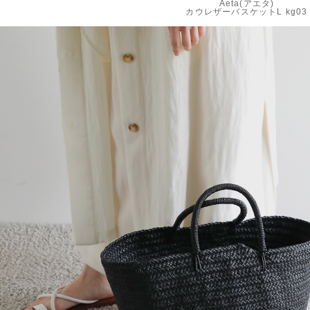
Aeta(アエタ)
カウレザーバスケットL kg03