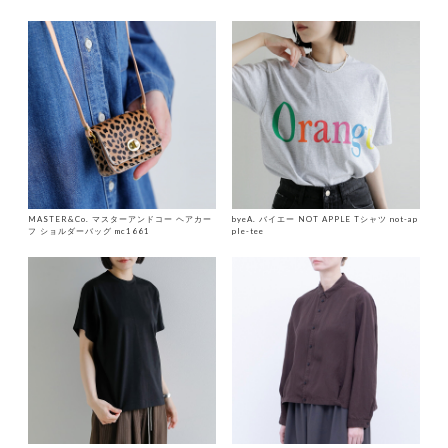
MASTER&Co. マスターアンドコー ヘアカー
byeA. バイエー NOT APPLE Tシャツ not-ap
フ ショルダーバッグ mc1661
ple-tee