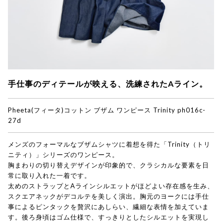
手仕事のディテールが映える、洗練されたAライン。
Pheeta(フィータ)
コットン ブザム ワンピース Trinity ph016c-
27d
メンズのフォーマルなブザムシャツに着想を得た「Trinity（トリ
ニティ）」シリーズのワンピース。
胸まわりの切り替えデザインが印象的で、クラシカルな要素を日
常に取り入れた一着です。
太めのストラップとAラインシルエットがほどよい存在感を生み、
スクエアネックがデコルテを美しく演出。胸元のヨークには手仕
事によるピンタックを贅沢にあしらい、繊細な表情を加えていま
す。後ろ身頃はゴム仕様で、すっきりとしたシルエットを実現し