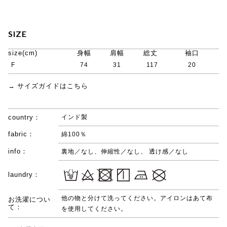
SIZE
size(cm)
身幅
肩幅
総丈
袖口
F
74
31
117
20
→ サイズガイドはこちら
country：
インド製
fabric：
綿100％
info：
裏地／なし、伸縮性／なし、 透け感／なし
laundry：
他の物と分けて洗ってください。アイロンはあて布
お洗濯につい
て：
を使用してください。