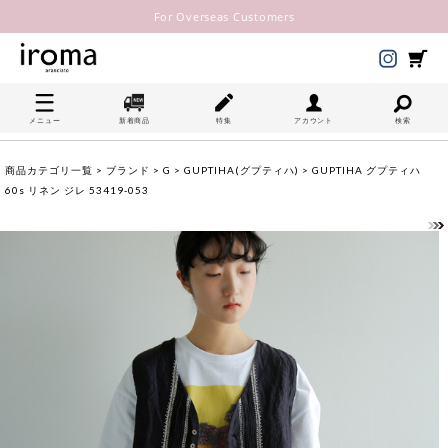
For Overseas Customers
メニュー
新着商品
特集
アカウント
検索
商品カテゴリ一覧
>
ブランド
>
G
>
GUPTIHA(グプティハ)
> GUPTIHA グプティハ
60s リネン ジレ 53419-053