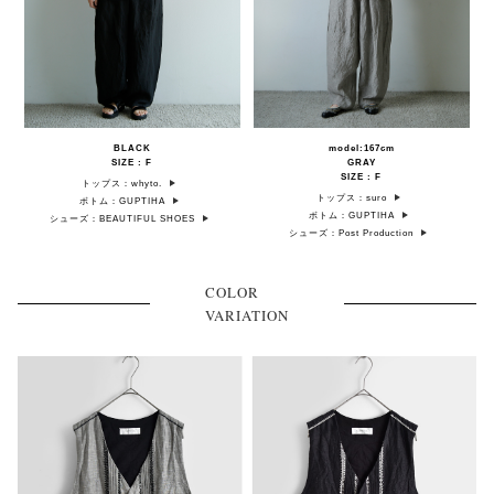
BLACK
model:167cm
SIZE : F
GRAY
SIZE : F
トップス：whyto.
トップス：suro
ボトム：GUPTIHA
ボトム：GUPTIHA
シューズ：BEAUTIFUL SHOES
シューズ：Post Production
COLOR
VARIATION