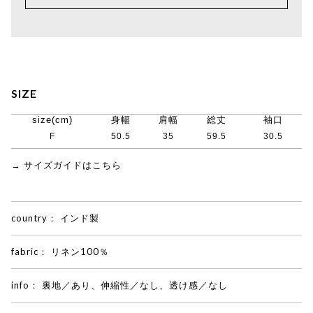
SIZE
size(cm)
身幅
肩幅
総丈
袖口
F
50.5
35
59.5
30.5
→ サイズガイドはこちら
country：
インド製
fabric：
リネン100％
info：
裏地／あり、伸縮性／なし、透け感／なし