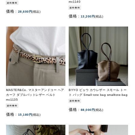
mc1140
価格 :
28,600円
(税込)
価格 :
13,200円
(税込)
MASTER&Co. マスターアンドコー ヘア
BYYO ビョウ カウレザー スモール トー
カーフ ダブルバットレザー ベルト
ト バッグ Small tote bag smalltote-bag
mc1135
価格 :
88,000円
(税込)
価格 :
15,180円
(税込)