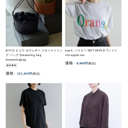
BYYO ビョウ カウレザー ドローストリン
byeA. バイエー NOT APPLE Tシャツ
グ バッグ Drawstring bag
not-apple-tee
drawstringbag
価格 :
8,888円
(税込)
価格 :
121,000円
(税込)