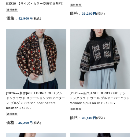
83536 【サイズ・カラー交換初回無料】
価格 :
35,200円
(税込)
価格 :
42,900円
(税込)
[2026aw新作]ASEEDONCLOUD アシー
[2026aw新作]ASEEDONCLOUD アシー
ドンクラウド ステーションフロアパター
ドンクラウド ウール プルオーバーニット
ン ブルゾン Station floor pattern
Memories pull on knit 262807
blouson 262809
価格 :
38,500円
(税込)
価格 :
46,200円
(税込)