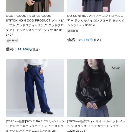
GGG | GOOD PEOPLE GOOD
NO CONTROL AIR ノーコントロールエ
STITCHING GOOD PRODUCT グッドピ
アー テンセルナイロンブロード 裾タック
ープル グッドスティッチング グッドプロ
シャツ hr-nc0303sf
ダクト ドルマンスリーブ Tシャツ 02-01-
1494
価格 :
28,050円
(税込)
価格 :
14,300円
(税込)
[2026aw新作]SCYE BASICS サイベーシ
[2026aw新作]Scye サイ ベルベット メッ
ックス オーガニックコットン ユーズドウ
シュ スタッズ ノットカラートップス
ォッシュ バギーデニムパンツ 5726-
1226-23205