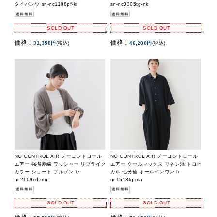
タイパンツ sn-nc1108pf-kr
sn-nc0305tg-nk
SOLD OUT
SOLD OUT
価格 :
価格 :
31,350円
(税込)
46,200円
(税込)
NO CONTROL AIR ノーコントロール
NO CONTROL AIR ノーコントロール
エアー 強撚割繊 ワッシャー リブライク
エアー クールマックス リネン混 トロピ
カラー ショート ブルゾン le-
カル 七分袖 オールインワン le-
nc2109cd-mn
nc1513tg-ma
SOLD OUT
SOLD OUT