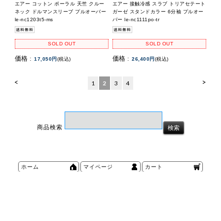
エアー コットン ポーラル 天竺 クルー
エアー 接触冷感 スラブ トリアセテート
ネック ドルマンスリーブ プルオーバー
ガーゼ スタンドカラー 6分袖 プルオー
le-nc1203t5-ms
バー le-nc1111po-tr
SOLD OUT
SOLD OUT
価格 :
価格 :
17,050円
(税込)
26,400円
(税込)
<
>
1
2
3
4
商品検索
ホーム
マイページ
カート
ログイン
メルマガ申込/停止