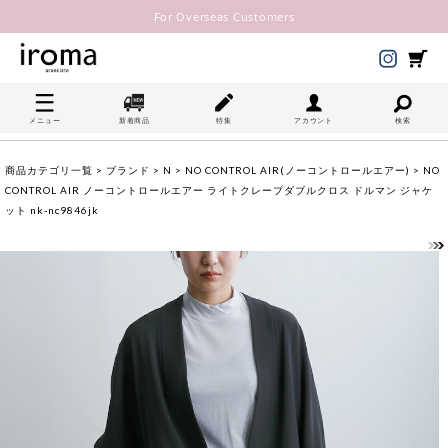
For Overseas Customers
メニュー
新着商品
特集
アカウント
検索
商品カテゴリ一覧
>
ブランド
>
N
>
NO CONTROL AIR(ノーコントロールエアー)
> NO
CONTROL AIR ノーコントロールエアー ライトクレープダブルクロス ドルマン ジャケ
ット nk-nc9846jk