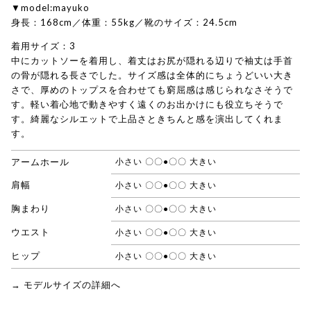
▼model:mayuko
身長：168cm／体重：55kg／靴のサイズ：24.5cm
着用サイズ：3
中にカットソーを着用し、着丈はお尻が隠れる辺りで袖丈は手首
の骨が隠れる長さでした。サイズ感は全体的にちょうどいい大き
さで、厚めのトップスを合わせても窮屈感は感じられなさそうで
す。軽い着心地で動きやすく遠くのお出かけにも役立ちそうで
す。綺麗なシルエットで上品さときちんと感を演出してくれま
す。
アームホール
小さい 〇〇●〇〇 大きい
肩幅
小さい 〇〇●〇〇 大きい
胸まわり
小さい 〇〇●〇〇 大きい
ウエスト
小さい 〇〇●〇〇 大きい
ヒップ
小さい 〇〇●〇〇 大きい
→ モデルサイズの詳細へ