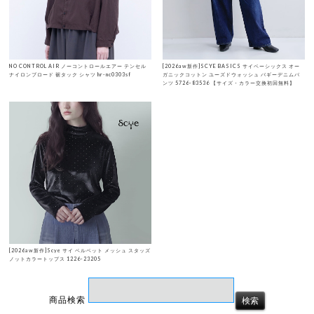
NO CONTROL AIR ノーコントロールエアー テンセル
[2026aw新作]SCYE BASICS サイベーシックス オー
ナイロンブロード 裾タック シャツ hr-nc0303sf
ガニックコットン ユーズドウォッシュ バギーデニムパ
ンツ 5726-83536 【サイズ・カラー交換初回無料】
[2026aw新作]Scye サイ ベルベット メッシュ スタッズ
ノットカラートップス 1226-23205
商品検索