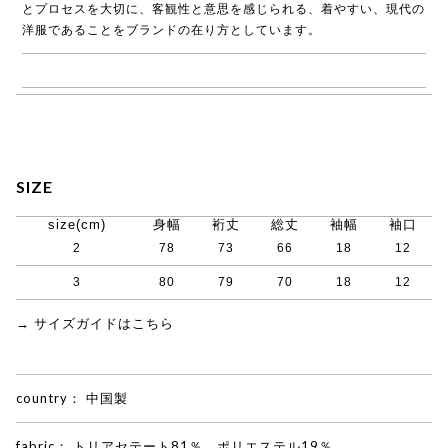
とプロセスを大切に、客観性と意思を感じられる、着やすい、現代の
洋服であることをブランドの在り方としています。
→ NO CONTROL AIR商品一覧
SIZE
size(cm)
身幅
裄丈
総丈
袖幅
袖口
2
78
73
66
18
12
3
80
79
70
18
12
→ サイズガイドはこちら
country：
中国製
fabric：
トリアセテート81％、ポリエステル19％