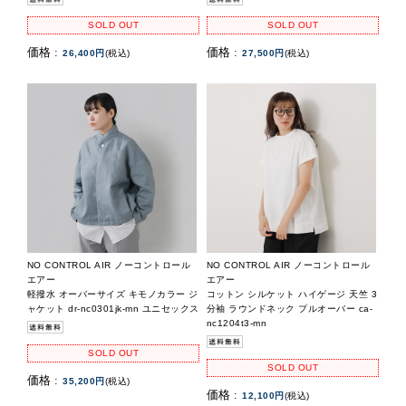
SOLD OUT
SOLD OUT
価格 :
価格 :
26,400円
(税込)
27,500円
(税込)
NO CONTROL AIR ノーコントロール
NO CONTROL AIR ノーコントロール
エアー
エアー
軽撥水 オーバーサイズ キモノカラー ジ
コットン シルケット ハイゲージ 天竺 3
ャケット dr-nc0301jk-mn ユニセックス
分袖 ラウンドネック プルオーバー ca-
nc1204t3-mn
SOLD OUT
SOLD OUT
価格 :
35,200円
(税込)
価格 :
12,100円
(税込)