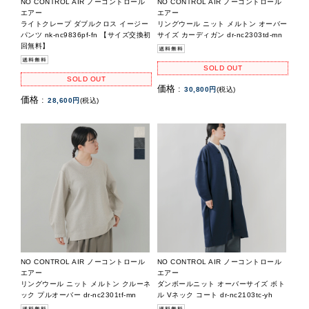
NO CONTROL AIR ノーコントロール
NO CONTROL AIR ノーコントロール
エアー
エアー
ライトクレープ ダブルクロス イージー
リングウール ニット メルトン オーバー
パンツ nk-nc9836pf-fn 【サイズ交換初
サイズ カーディガン dr-nc2303td-mn
回無料】
SOLD OUT
SOLD OUT
価格 :
30,800円
(税込)
価格 :
28,600円
(税込)
NO CONTROL AIR ノーコントロール
NO CONTROL AIR ノーコントロール
エアー
エアー
リングウール ニット メルトン クルーネ
ダンボールニット オーバーサイズ ボト
ック プルオーバー dr-nc2301tf-mn
ル Vネック コート dr-nc2103tc-yh