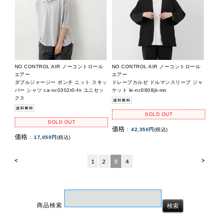
NO CONTROL AIR ノーコントロール
NO CONTROL AIR ノーコントロール
エアー
エアー
ダブルジャージー ポンチ ニット スキッ
ドレープカルゼ ドルマンスリーブ ジャ
パー シャツ ca-nc0302t0-fn ユニセッ
ケット le-nc0808jk-mn
クス
SOLD OUT
SOLD OUT
価格 :
42,350円
(税込)
価格 :
17,050円
(税込)
<
>
1
2
3
4
商品検索