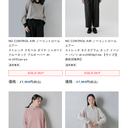
NO CONTROL AIR ノーコントロール
NO CONTROL AIR ノーコントロール
エアー
エアー
ストレッチ スモール ダイヤ ジャガード
ストレッチ オクタグラム タック イージ
クルーネック プルオーバー dr-
ー パンツ dr-nc0806pf-ms 【サイズ交
nc1001po-yo
換初回無料】
SOLD OUT
SOLD OUT
価格 :
価格 :
27,500円
(税込)
27,500円
(税込)