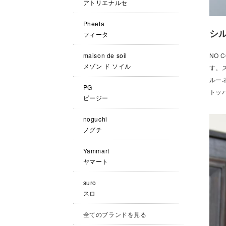
アトリエナルセ
Pheeta
シ
フィータ
maison de soil
NO
メゾン ド ソイル
す。
ルー
PG
トッ
ピージー
noguchi
ノグチ
Yammart
ヤマート
suro
スロ
全てのブランドを見る