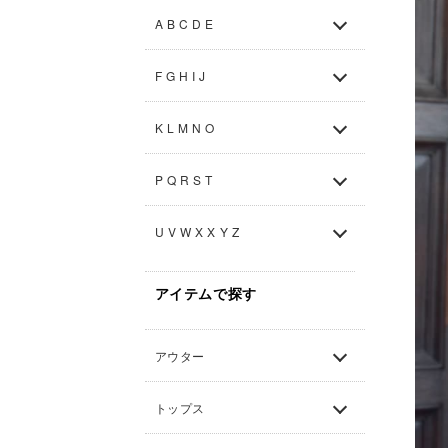
A B C D E
F G H I J
K L M N O
P Q R S T
U V W X X Y Z
アイテムで探す
アウター
トップス