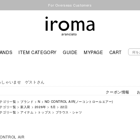
For Overseas Customers
ANDS
ITEM CATEGORY
GUIDE
MYPAGE
CART
っしゃいませ ゲストさん
クーポン情報
テゴリ一覧
>
ブランド
>
N
>
NO CONTROL AIR(ノーコントロールエアー)
テゴリ一覧
>
新入荷
>
2026年
>
5月
>
22日
テゴリ一覧
>
アイテム
>
トップス
>
ブラウス・シャツ
ONTROL AIR