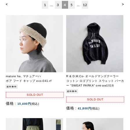
<
>
1
…
3
4
5
…
12
mature ha. マチュアーハ
R & D.M.Co- オールドマンズテーラー
ボア フード キャップ eco-041-rf
コットン ロゴプリント スウェット パーカ
ー “SWEAT PARKA” omt-aw1016
SOLD OUT
SOLD OUT
価格 :
15,400円
(税込)
価格 :
41,800円
(税込)