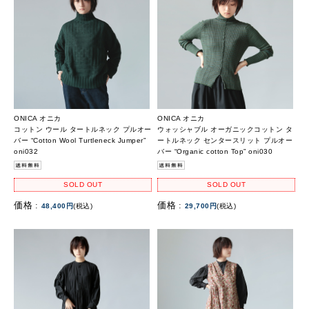
ONICA オニカ
ONICA オニカ
コットン ウール タートルネック プルオー
ウォッシャブル オーガニックコットン タ
バー “Cotton Wool Turtleneck Jumper”
ートルネック センタースリット プルオー
oni032
バー “Organic cotton Top” oni030
SOLD OUT
SOLD OUT
価格 :
価格 :
48,400円
(税込)
29,700円
(税込)