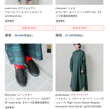
evam eva エヴァムエヴァ
chausser ショセ
アルパカ ウール タートルネック
カウレザー ローファー c-2257-mn 【サ
e233k143-mn
イズ交換初回無料】
SOLD OUT
SOLD OUT
価格 :
価格 :
28,600円
(税込)
37,400円
(税込)
Moonstar ムーンスター
graphpaper グラフペーパー
コットン スエード ローファー “LOAFY
ハイカウント ブロード オーバー シャツワ
W” loafy-w-kk 【サイズ交換初回無料】
ンピース “High Count Broad Regular
Oversized Shirt Dress” gl233-60038b-