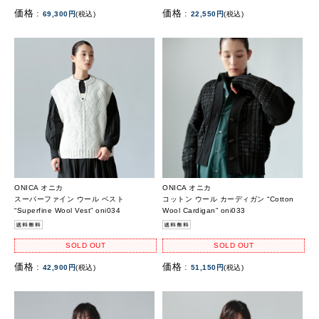
価格 :
価格 :
69,300円
(税込)
22,550円
(税込)
ONICA オニカ
ONICA オニカ
スーパーファイン ウール ベスト
コットン ウール カーディガン “Cotton
“Superfine Wool Vest” oni034
Wool Cardigan” oni033
SOLD OUT
SOLD OUT
価格 :
価格 :
42,900円
(税込)
51,150円
(税込)