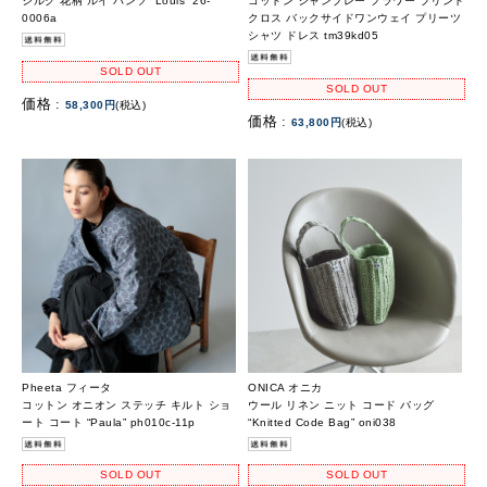
シルク 花柄 ルイ パンツ “Louis” 26-
コットン シャンブレー フラワー プリント
0006a
クロス バックサイドワンウェイ プリーツ
シャツ ドレス tm39kd05
SOLD OUT
SOLD OUT
価格 :
58,300円
(税込)
価格 :
63,800円
(税込)
Pheeta フィータ
ONICA オニカ
コットン オニオン ステッチ キルト ショ
ウール リネン ニット コード バッグ
ート コート “Paula” ph010c-11p
“Knitted Code Bag” oni038
SOLD OUT
SOLD OUT