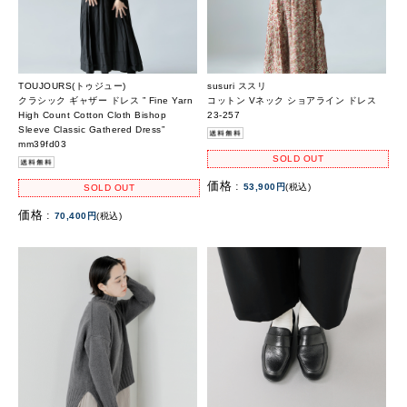
TOUJOURS(トゥジュー)
susuri ススリ
クラシック ギャザー ドレス ” Fine Yarn
コットン Vネック ショアライン ドレス
High Count Cotton Cloth Bishop
23-257
Sleeve Classic Gathered Dress”
mm39fd03
SOLD OUT
価格 :
53,900円
(税込)
SOLD OUT
価格 :
70,400円
(税込)