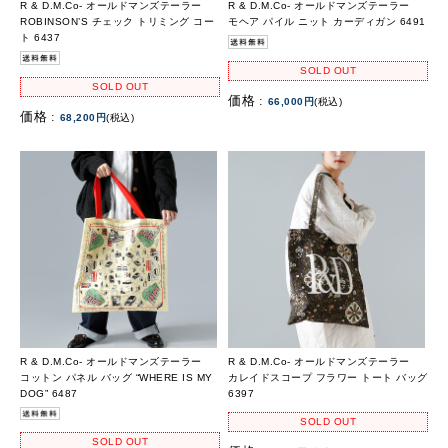
R & D.M.Co- オールドマンズテーラー
R & D.M.Co- オールドマンズテーラー
ROBINSON’S チェック トリミング コー
モヘア パイル ニット カーディガン 6491
ト 6437
SOLD OUT
SOLD OUT
価格 :
66,000円
(税込)
価格 :
68,200円
(税込)
R & D.M.Co- オールドマンズテーラー
R & D.M.Co- オールドマンズテーラー
コットン パネル バッグ “WHERE IS MY
カレイドスコープ フラワー トート バッグ
DOG” 6487
6397
SOLD OUT
SOLD OUT