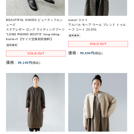
BEAUTIFUL SHOES ビューティフルシ
susuri ススリ
ューズ
アルパカ モヘア ウール ブレンド トゥル
ステアレザー ロング ライディングブーツ
ープ コート 23-051
“LONG RIDING BOOTS” long-riding-
boots-rf 【サイズ交換初回無料】
SOLD OUT
価格 :
99,000円
(税込)
SOLD OUT
価格 :
89,100円
(税込)