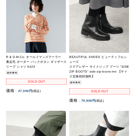
R & D.M.Co- オールドマンズテーラー
BEAUTIFUL SHOES ビューティフルシ
裏起毛 ボーダー バックボタン ギャザース
ューズ
リーブ シャツ 6420
ステアレザー サイドジップ ブーツ “SIDE
ZIP BOOTS” side-zip-boots-mn 【サイ
ズ交換初回無料】
SOLD OUT
価格 :
27,500円
(税込)
SOLD OUT
価格 :
75,900円
(税込)