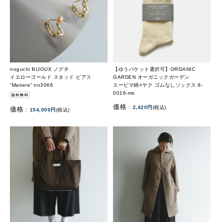
noguchi BIJOUX ノグチ
【ゆうパケット選択可】ORGANIC
イエローゴールド スタッド ピアス
GARDEN オーガニックガーデン
“Matiere” nn3066
スーピマ綿×ヤク ゴムなしソックス 8-
0016-ms
価格 :
2,420円
(税込)
価格 :
154,000円
(税込)