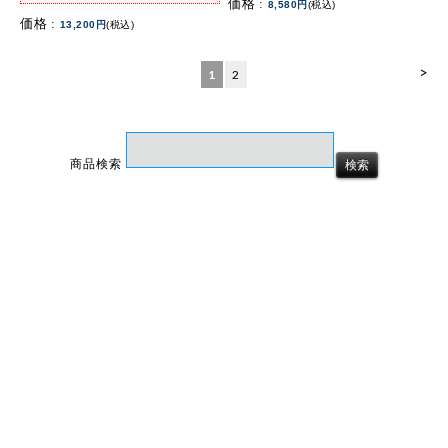
価格 :
8,580円
(税込)
価格 :
13,200円
(税込)
>
1
2
商品検索
ホーム
マイページ
カート
ログイン
メルマガ申込/停止
特定商取引法に基づく表示
送料とお支払い方法について