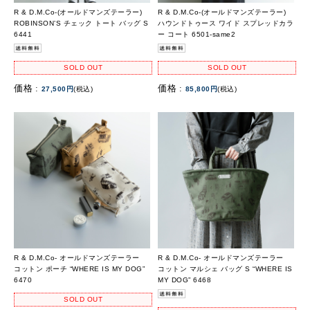
R & D.M.Co-(オールドマンズテーラー)
R & D.M.Co-(オールドマンズテーラー)
ROBINSON’S チェック トート バッグ S
ハウンドトゥース ワイド スプレッドカラ
6441
ー コート 6501-same2
SOLD OUT
SOLD OUT
価格 :
価格 :
27,500円
(税込)
85,800円
(税込)
R & D.M.Co- オールドマンズテーラー
R & D.M.Co- オールドマンズテーラー
コットン ポーチ “WHERE IS MY DOG”
コットン マルシェ バッグ S “WHERE IS
6470
MY DOG” 6468
SOLD OUT