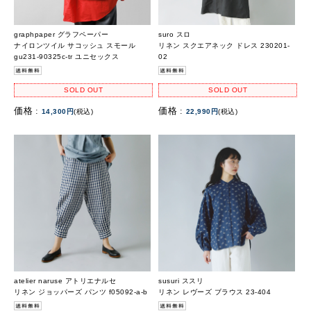
graphpaper グラフペーパー
suro スロ
ナイロンツイル サコッシュ スモール
リネン スクエアネック ドレス 230201-
gu231-90325c-tr ユニセックス
02
SOLD OUT
SOLD OUT
価格 :
価格 :
14,300円
(税込)
22,990円
(税込)
atelier naruse アトリエナルセ
susuri ススリ
リネン ジョッパーズ パンツ f05092-a-b
リネン レヴーズ ブラウス 23-404