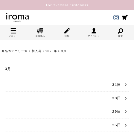
For Overseas Customers
メニュー
新着商品
特集
アカウント
検索
商品カテゴリ一覧
>
新入荷
>
2023年
> 3月
3月
31日
30日
29日
28日