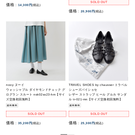
SOLD OUT
価格 :
14,300円
(税込)
価格 :
20,900円
(税込)
nooy ヌーイ
TRAVEL SHOES by chausser トラベル
ウォッシャブル ダイヤモンドチェック グ
シューズバイショセ
ログラン スカート nsk02ss23-hm【サイ
レザー ストラップ ヒール グルカ サンダ
ズ交換初回無料】
ル tr-021-mn【サイズ交換初回無料】
SOLD OUT
SOLD OUT
価格 :
価格 :
35,200円
(税込)
25,300円
(税込)