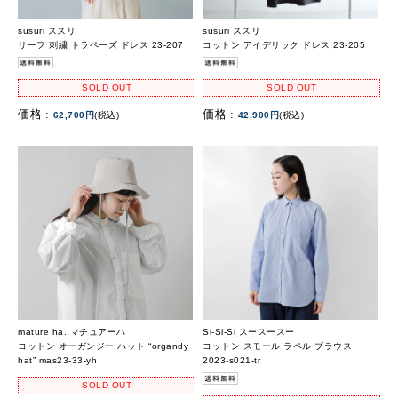
susuri ススリ
susuri ススリ
リーフ 刺繍 トラペーズ ドレス 23-207
コットン アイデリック ドレス 23-205
SOLD OUT
SOLD OUT
価格 :
価格 :
62,700円
(税込)
42,900円
(税込)
mature ha. マチュアーハ
Si-Si-Si スースースー
コットン オーガンジー ハット “organdy
コットン スモール ラペル ブラウス
hat” mas23-33-yh
2023-s021-tr
SOLD OUT