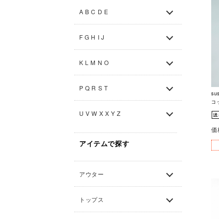
A B C D E
F G H I J
K L M N O
P Q R S T
su
コ
U V W X X Y Z
価
アイテムで探す
アウター
トップス