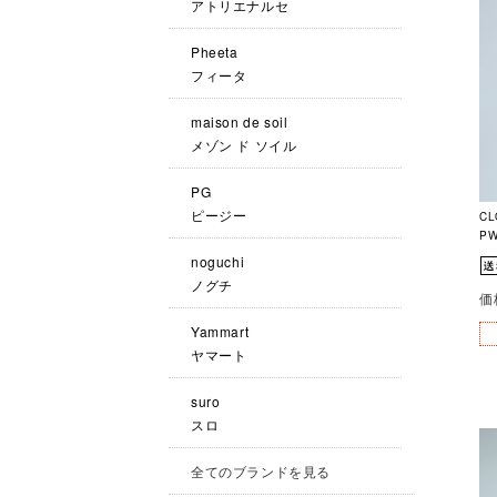
アトリエナルセ
Pheeta
フィータ
maison de soil
メゾン ド ソイル
PG
ピージー
CL
P
noguchi
ノグチ
価
Yammart
ヤマート
suro
スロ
全てのブランドを見る