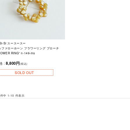
-Si-Si スースースー
ッファローホーン フラワーリング ブローチ
LOWER RING” n-149-ms
8,800円
格 :
(税込)
SOLD OUT
 件中 1-10 件表示