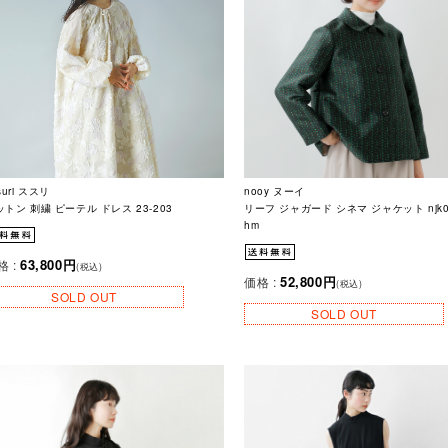
suri ススリ
nooy ヌーイ
ットン 刺繍 ピーテル ドレス 23-203
リーフ ジャガード シネマ ジャケット njk01
hm
63,800円
格 :
(税込)
52,800円
価格 :
(税込)
SOLD OUT
SOLD OUT