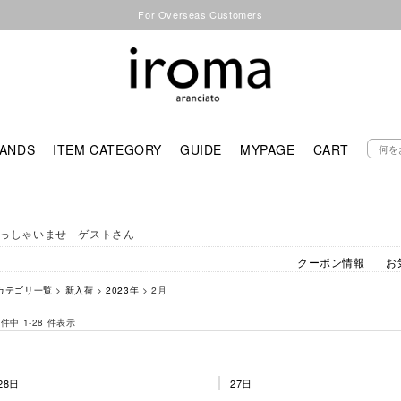
For Overseas Customers
ANDS
ITEM CATEGORY
GUIDE
MYPAGE
CART
っしゃいませ ゲストさん
クーポン情報
お
カテゴリ一覧
>
新入荷
>
2023年
> 2月
 件中 1-28 件表示
28日
27日