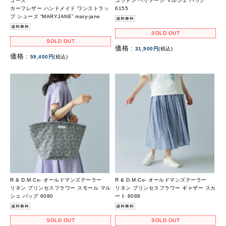
ューズ
コットン ヘリテージ マルシェ バッグ
カーフレザー ハンドメイド ワンストラッ
6155
プ シューズ “MARYJANE” mary-jane
SOLD OUT
SOLD OUT
価格 :
31,900円
(税込)
価格 :
59,400円
(税込)
R & D.M.Co- オールドマンズテーラー
R & D.M.Co- オールドマンズテーラー
リネン プリンセスフラワー スモール マル
リネン プリンセスフラワー ギャザー スカ
シェ バッグ 6090
ート 6088
SOLD OUT
SOLD OUT