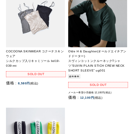
COCOONA SKINWEAR コクーナスキン
Olde H & Daughter(オールドエイチアン
ウェア
ドドーター)
シルクカップ入りキャミソール bd19-
スヴィンコットンクルーネックTシャ
039-mt
ツ“SUVIN PLAIN STICH CREW NECK
SHORT SLEEVE” ug001
SOLD OUT
価格 :
8,580円
(税込)
SOLD OUT
メーカー希望小売価格 12,100円(税込)
価格 :
12,100円
(税込)