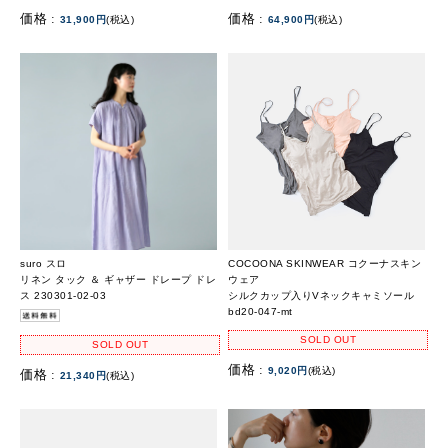
価格 :
価格 :
31,900円
(税込)
64,900円
(税込)
suro スロ
COCOONA SKINWEAR コクーナスキン
リネン タック ＆ ギャザー ドレープ ドレ
ウェア
ス 230301-02-03
シルクカップ入りVネックキャミソール
bd20-047-mt
SOLD OUT
SOLD OUT
価格 :
9,020円
(税込)
価格 :
21,340円
(税込)