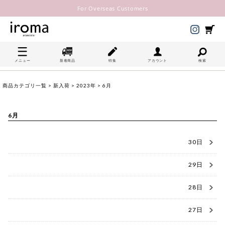
For Overseas Customers
メニュー
新着商品
特集
アカウント
検索
商品カテゴリ一覧
>
新入荷
>
2023年
> 6月
6月
30日
29日
28日
27日