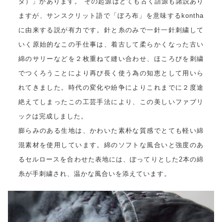
タ）」があります。 その起源はとても古く語源も諸説あり
ますが、サンスクリット語で「ぼろ布」を意味するkontha
に由来する説が有力です。針と糸のみで一針一針刺繍して
いく原始的なこの手仕事は、着古して柔らかくなった古い
綿のサリーなどを２枚重ねて縫い合わせ、ほころびを刺繍
でつくろうことにより再び長く使う為の知恵として用いら
れてきました。時代の変化や紛争によりこれまでに２度途
絶えてしまったこの工芸手法により、この美しいファブリ
ックは完成しました。
膨らみのある生地は、かわいた素朴な質感でとても軽い綿
混素材を使用しています。綿のソフトな風合いと強度のあ
るセルロースを合わせた表地には、ぽってりとした2本の綿
糸が手刺繍され、温かな風合いを添えています。