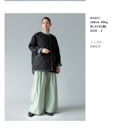
model:
168cm 50kg
BLACK(表)
SIZE : 2
トップス：
ONICA