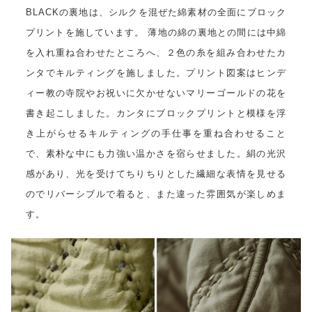
BLACKの裏地は、シルクを混ぜた綿素材の全面にブロック
プリントを施しています。 薄地の綿の裏地との間には中綿
を入れ重ね合わせたところへ、２色の糸を組み合わせたカ
ンタでキルティングを施しました。プリント図案はヒンデ
ィー教の寺院やお祝いに欠かせないマリーゴールドの花を
書き起こしました。カンタにブロックプリントと模様を浮
き上がらせるキルティングの手仕事を重ね合わせること
で、素朴な中にも力強い温かさを宿らせました。絹の光沢
感があり、光を受けてちりちりとした繊細な表情を見せる
のでリバーシブルで着ると、また違った雰囲気が楽しめま
す。