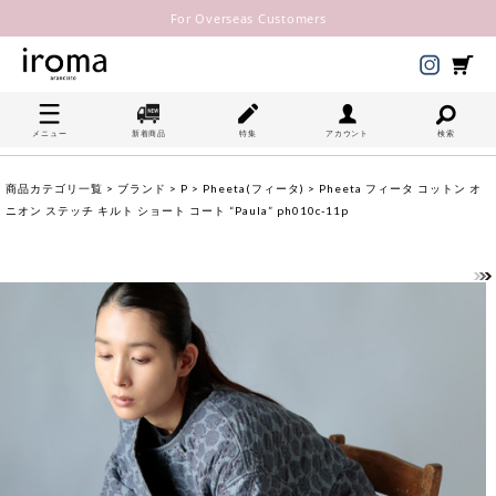
For Overseas Customers
メニュー
新着商品
特集
アカウント
検索
商品カテゴリ一覧
>
ブランド
>
P
>
Pheeta(フィータ)
> Pheeta フィータ コットン オ
ニオン ステッチ キルト ショート コート “Paula” ph010c-11p