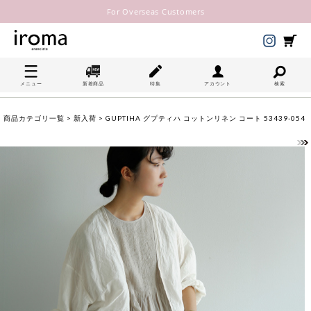
For Overseas Customers
メニュー
新着商品
特集
アカウント
検索
商品カテゴリ一覧
>
新入荷
> GUPTIHA グプティハ コットンリネン コート 53439-054