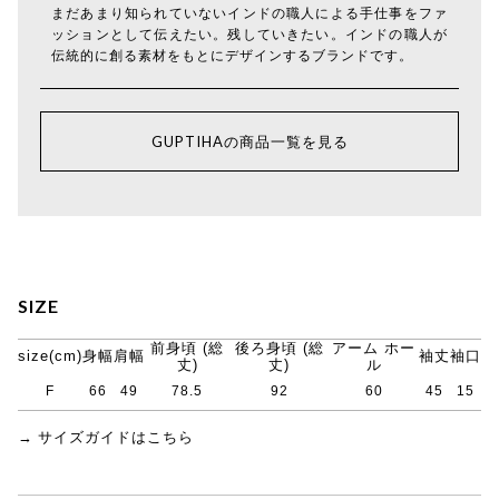
まだあまり知られていないインドの職人による手仕事をファ
ッションとして伝えたい。残していきたい。インドの職人が
伝統的に創る素材をもとにデザインするブランドです。
GUPTIHAの商品一覧を見る
SIZE
前身頃 (総
後ろ身頃 (総
アーム ホー
size(cm)
身幅
肩幅
袖丈
袖口
丈)
丈)
ル
F
66
49
78.5
92
60
45
15
→ サイズガイドはこちら