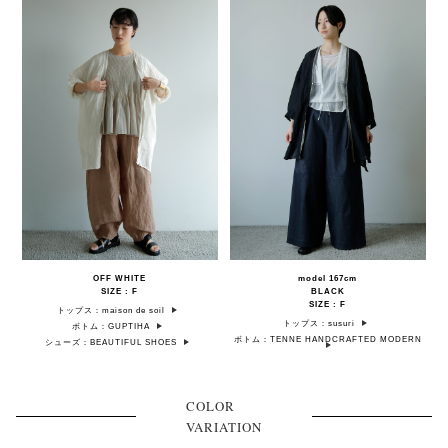
OFF WHITE
model 167cm
SIZE : F
BLACK
SIZE : F
トップス：maison de soil
トップス：susuri
ボトム：GUPTIHA
ボトム：TENNE HANDCRAFTED MODERN
シューズ：BEAUTIFUL SHOES
COLOR
VARIATION