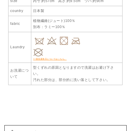
size
内寸:約57cm 高さ:約9.5cm ツバ:約9cm
country
日本製
植物繊維(ジュート)100％
fabric
別布：ラミー100％
Laundry
>>新洗濯表示についてはこちら。
型くずれの原因となりますので洗濯はお避け下さ
お洗濯につ
い。
いて
汚れた部分は、部分的に洗い落として下さい。