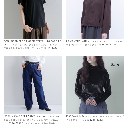
GGG | GOOD PEOPLE GOOD STITCHING GOOD PR
NO CONTROL AIR ノーコントロールエアー テンセル
ODUCT グッドピープル グッドスティッチング グッド
ナイロンブロード 裾タック シャツ hr-nc0303sf
プロダクト ドルマンスリーブ Tシャツ 02-01-1494
[2026aw新作]SCYE BASICS サイベーシックス オー
[2026aw新作]Scye サイ ベルベット メッシュ スタッズ
ガニックコットン ユーズドウォッシュ バギーデニムパ
ノットカラートップス 1226-23205
ンツ 5726-83536 【サイズ・カラー交換初回無料】