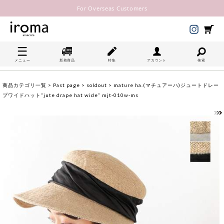
For Overseas Customers
メニュー
新着商品
特集
アカウント
検索
商品カテゴリ一覧
>
Past page
>
soldout
> mature ha.(マチュアーハ)ジュートドレー
プワイドハット“jute drape hat wide” mjt-010w-ms