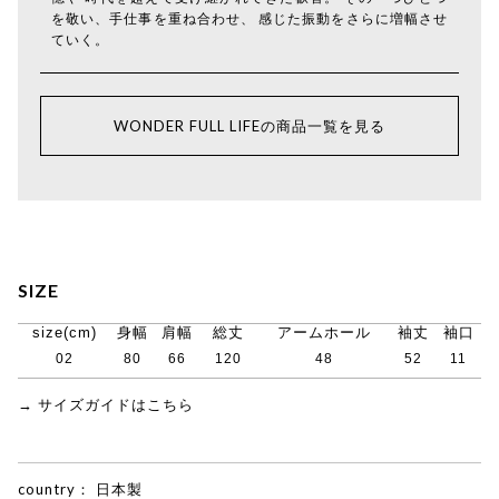
を敬い、手仕事を重ね合わせ、 感じた振動をさらに増幅させ
ていく。
WONDER FULL LIFEの商品一覧を見る
SIZE
size(cm)
身幅
肩幅
総丈
アームホール
袖丈
袖口
02
80
66
120
48
52
11
→ サイズガイドはこちら
country：
日本製