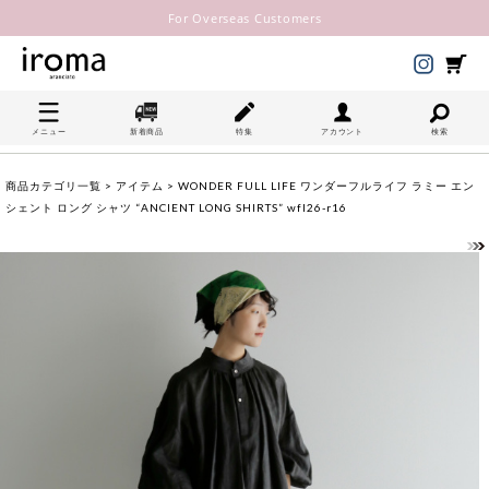
For Overseas Customers
メニュー
新着商品
特集
アカウント
検索
商品カテゴリ一覧
>
アイテム
> WONDER FULL LIFE ワンダーフルライフ ラミー エン
シェント ロング シャツ “ANCIENT LONG SHIRTS” wfl26-r16