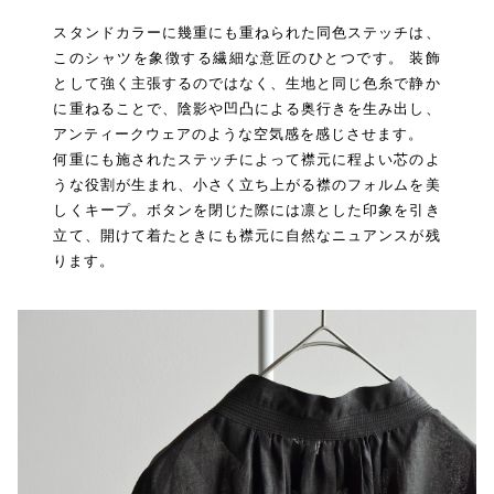
スタンドカラーに幾重にも重ねられた同色ステッチは、
このシャツを象徴する繊細な意匠のひとつです。 装飾
として強く主張するのではなく、生地と同じ色糸で静か
に重ねることで、陰影や凹凸による奥行きを生み出し、
アンティークウェアのような空気感を感じさせます。
何重にも施されたステッチによって襟元に程よい芯のよ
うな役割が生まれ、小さく立ち上がる襟のフォルムを美
しくキープ。ボタンを閉じた際には凛とした印象を引き
立て、開けて着たときにも襟元に自然なニュアンスが残
ります。