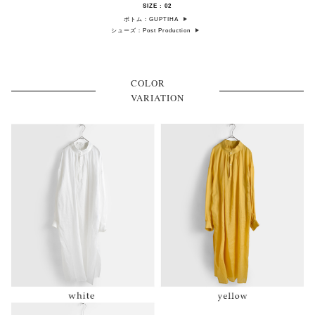
SIZE : 02
ボトム：GUPTIHA
シューズ：Post Production
COLOR
VARIATION