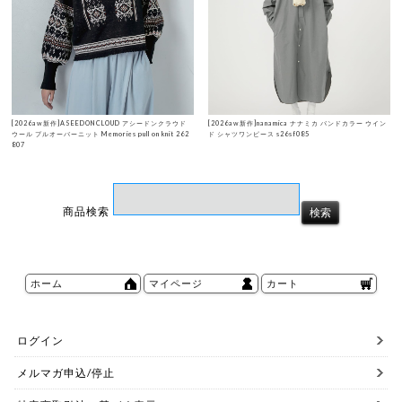
[2026aw新作]ASEEDONCLOUD アシードンクラウド
[2026aw新作]nanamica ナナミカ バンドカラー ウイン
ウール プルオーバーニット Memories pull on knit 262
ド シャツワンピース s26sf085
807
商品検索
ホーム
マイページ
カート
ログイン
メルマガ申込/停止