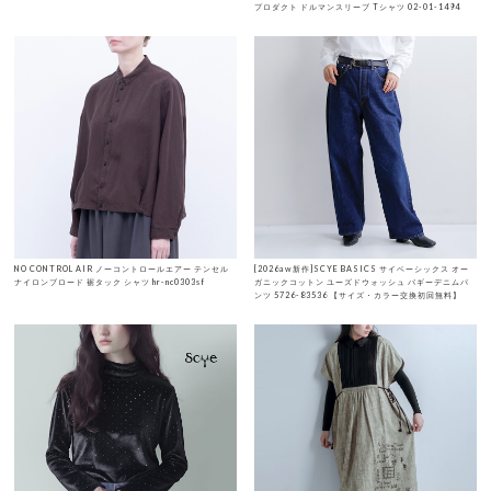
プロダクト ドルマンスリーブ Tシャツ 02-01-1494
NO CONTROL AIR ノーコントロールエアー テンセル
[2026aw新作]SCYE BASICS サイベーシックス オー
ナイロンブロード 裾タック シャツ hr-nc0303sf
ガニックコットン ユーズドウォッシュ バギーデニムパ
ンツ 5726-83536 【サイズ・カラー交換初回無料】