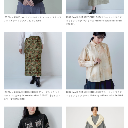
[2026aw新作]Scye サイ ベルベット メッシュ スタッズ
[2026aw新作]ASEEDONCLOUD アシードンクラウド
ノットカラートップス 1226-23205
コットンシルク ワンピース Memories pullover dress
262301
[2026aw新作]ASEEDONCLOUD アシードンクラウド
[2026aw新作]ASEEDONCLOUD アシードンクラウド
コットンスカート Memories skirt 262401 【サイズ・
コットンリネン シャツ Railway uniform shirt 262601
カラー交換初回無料】