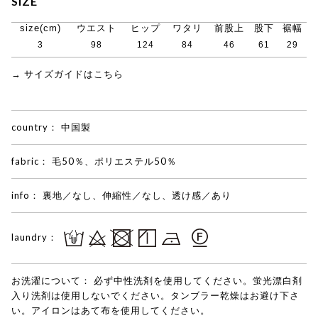
SIZE
size(cm)
ウエスト
ヒップ
ワタリ
前股上
股下
裾幅
3
98
124
84
46
61
29
→ サイズガイドはこちら
country：
中国製
fabric：
毛50％、ポリエステル50％
info：
裏地／なし、伸縮性／なし、透け感／あり
laundry：
お洗濯について：
必ず中性洗剤を使用してください。蛍光漂白剤
入り洗剤は使用しないでください。タンブラー乾燥はお避け下さ
い。アイロンはあて布を使用してください。