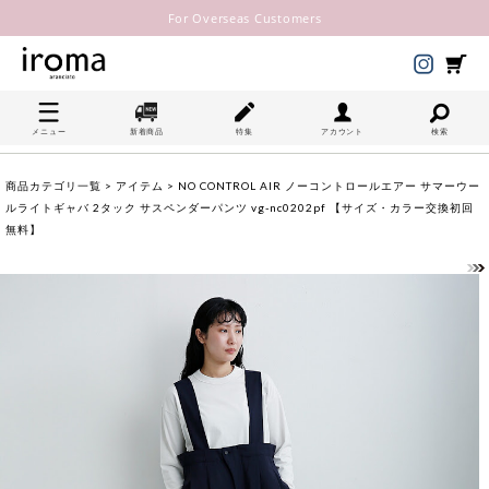
For Overseas Customers
メニュー
新着商品
特集
アカウント
検索
商品カテゴリ一覧
>
アイテム
> NO CONTROL AIR ノーコントロールエアー サマーウー
ルライトギャバ 2タック サスペンダーパンツ vg-nc0202pf 【サイズ・カラー交換初回
無料】