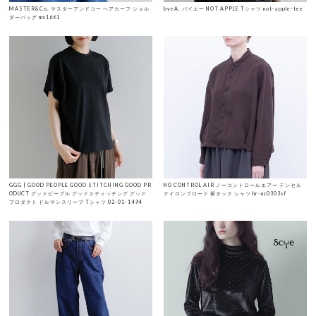
MASTER&Co. マスターアンドコー ヘアカーフ ショル
byeA. バイエー NOT APPLE Tシャツ not-apple-tee
ダーバッグ mc1661
GGG | GOOD PEOPLE GOOD STITCHING GOOD PR
NO CONTROL AIR ノーコントロールエアー テンセル
ODUCT グッドピープル グッドスティッチング グッド
ナイロンブロード 裾タック シャツ hr-nc0303sf
プロダクト ドルマンスリーブ Tシャツ 02-01-1494