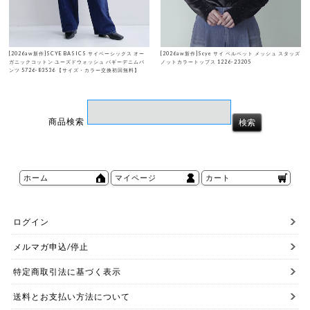
[2026aw新作]SCYE BASICS サイベーシックス オー
[2026aw新作]Scye サイ ベルベット メッシュ スタッズ
ガニックコットン ユーズドウォッシュ バギーデニムパ
ノットカラートップス 1226-23205
ンツ 5726-83536 【サイズ・カラー交換初回無料】
商品検索
ホーム
マイページ
カート
ログイン
メルマガ申込/停止
特定商取引法に基づく表示
送料とお支払い方法について